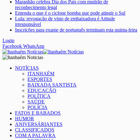
Maranhão celebra Dia dos Pais com mutirão de
reconhecimento legal
Entenda o que é o ciclone bomba que pode atingir o Sul
Lula: revogação de visto de embaixadora é Atitude
irresponsável
Inscrições para exame de português terminam esta quinta-feira
Login
Facebook
WhatsApp
NOTÍCIAS
ITANHAÉM
ESPORTES
BAIXADA SANTISTA
EDUCAÇÃO
POLÍTICA
SAÚDE
POLÍCIA
FATOS E BABADOS
HUMOR
ANIVERSÁRIANTES
CLASSIFICADOS
COM A PALAVRA