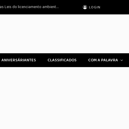
DPU avalia inconstitucionalidade de novas Leis do licenciamento ambiental no STF
LOGIN
ANIVERSÁRIANTES
CLASSIFICADOS
COM A PALAVRA