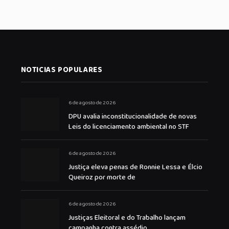
NOTICIAS POPULARES
6 de agosto de 2026
DPU avalia inconstitucionalidade de novas
Leis do licenciamento ambiental no STF
6 de agosto de 2026
Justiça eleva penas de Ronnie Lessa e Élcio
Queiroz por morte de
6 de agosto de 2026
Justiças Eleitoral e do Trabalho lançam
campanha contra assédio