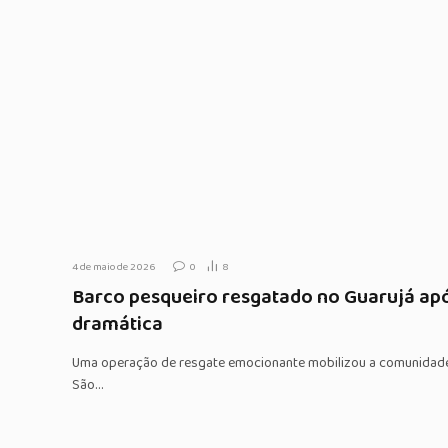
4 de maio de 2026
0
8
Barco pesqueiro resgatado no Guarujá ap
dramática
Uma operação de resgate emocionante mobilizou a comunidade m
São…