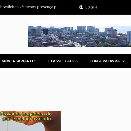
Percepção da paternidade: metade dos brasileiros vê menos presença paterna
LOGIN
ANIVERSÁRIANTES
CLASSIFICADOS
COM A PALAVRA