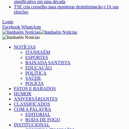
significativo em uma década
TSE cria conselho para monitorar desinformação e IA nas
eleições
Login
Facebook
WhatsApp
NOTÍCIAS
ITANHAÉM
ESPORTES
BAIXADA SANTISTA
EDUCAÇÃO
POLÍTICA
SAÚDE
POLÍCIA
FATOS E BABADOS
HUMOR
ANIVERSÁRIANTES
CLASSIFICADOS
COM A PALAVRA
EDITORIAL
RODA DE FOGO
INSTITUCIONAL