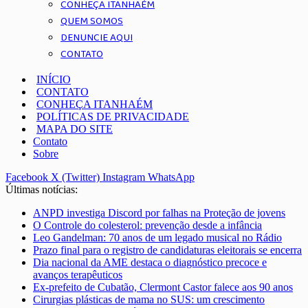
CONHEÇA ITANHAÉM
QUEM SOMOS
DENUNCIE AQUI
CONTATO
INÍCIO
CONTATO
CONHEÇA ITANHAÉM
POLÍTICAS DE PRIVACIDADE
MAPA DO SITE
Contato
Sobre
Facebook
X (Twitter)
Instagram
WhatsApp
Últimas notícias:
ANPD investiga Discord por falhas na Proteção de jovens
O Controle do colesterol: prevenção desde a infância
Leo Gandelman: 70 anos de um legado musical no Rádio
Prazo final para o registro de candidaturas eleitorais se encerra
Dia nacional da AME destaca o diagnóstico precoce e
avanços terapêuticos
Ex-prefeito de Cubatão, Clermont Castor falece aos 90 anos
Cirurgias plásticas de mama no SUS: um crescimento