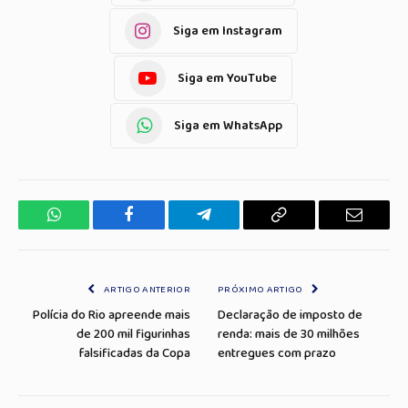
Siga em Instagram
Siga em YouTube
Siga em WhatsApp
WhatsApp
Facebook
Telegrama
Copiar
E-
Link
mail
ARTIGO ANTERIOR
PRÓXIMO ARTIGO
Polícia do Rio apreende mais
Declaração de imposto de
de 200 mil figurinhas
renda: mais de 30 milhões
falsificadas da Copa
entregues com prazo