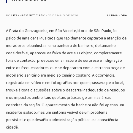
POR
ITANHAÉM NOTÍCIAS
ON
22 DE MAIO DE 2026
ÚLTIMA HORA
A Praia do Gonzaguinha, em São Vicente, litoral de São Paulo, foi
palco de uma cena inusitada que rapidamente capturou a atenção de
moradores e banhistas: uma banheira de banheiro, de tamanho
considerável, apareceu na faixa de areia. O objeto, completamente
fora de contexto, provocou uma mistura de surpresa e indignação
entre os frequentadores, que se depararam com a estranha peça de
mobiliário sanitário em meio ao cenário costeiro. A ocorrência,
registrada em vídeo e em fotografias por quem passava pelo local,
trouxe à tona discussões sobre o descarte inadequado de resíduos
e os impactos ambientais que tais práticas geram nas áreas
costeiras da região. O aparecimento da banheira não foi apenas um
incidente isolado, mas um sintoma visível de um problema
persistente que desafia a administração pública e a consciência
cidadã.