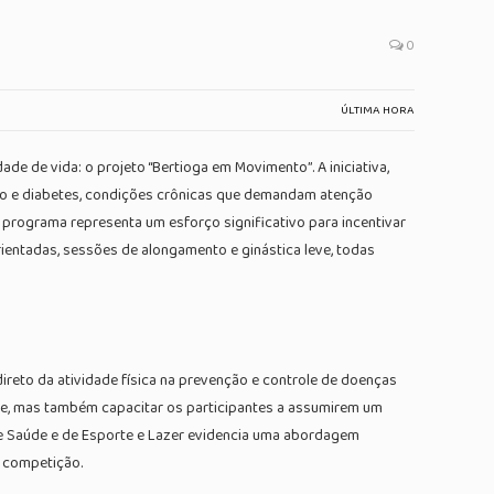
0
ÚLTIMA HORA
ade de vida: o projeto “Bertioga em Movimento”. A iniciativa,
nsão e diabetes, condições crônicas que demandam atenção
o programa representa um esforço significativo para incentivar
ientadas, sessões de alongamento e ginástica leve, todas
eto da atividade física na prevenção e controle de doenças
úde, mas também capacitar os participantes a assumirem um
de Saúde e de Esporte e Lazer evidencia uma abordagem
u competição.