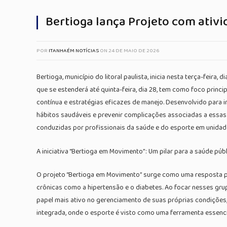
Bertioga lança Projeto com ativi
POR
ITANHAÉM NOTÍCIAS
ON
24 DE MAIO DE 2026
Bertioga, município do litoral paulista, inicia nesta terça-feir
que se estenderá até quinta-feira, dia 28, tem como foco prin
contínua e estratégias eficazes de manejo. Desenvolvido para i
hábitos saudáveis e prevenir complicações associadas a essas 
conduzidas por profissionais da saúde e do esporte em unidade
A iniciativa “Bertioga em Movimento”: Um pilar para a saúde púb
O projeto “Bertioga em Movimento” surge como uma resposta pr
crônicas como a hipertensão e o diabetes. Ao focar nesses gru
papel mais ativo no gerenciamento de suas próprias condições
integrada, onde o esporte é visto como uma ferramenta essenc