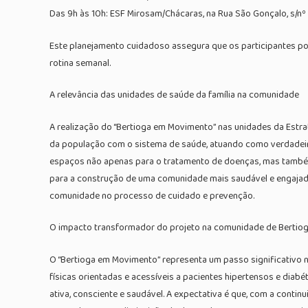
Das 9h às 10h: ESF Mirosam/Chácaras, na Rua São Gonçalo, s/nº 
Este planejamento cuidadoso assegura que os participantes poss
rotina semanal.
A relevância das unidades de saúde da família na comunidade
A realização do “Bertioga em Movimento” nas unidades da Estra
da população com o sistema de saúde, atuando como verdadeiro
espaços não apenas para o tratamento de doenças, mas também p
para a construção de uma comunidade mais saudável e engajada
comunidade no processo de cuidado e prevenção.
O impacto transformador do projeto na comunidade de Bertio
O “Bertioga em Movimento” representa um passo significativo n
físicas orientadas e acessíveis a pacientes hipertensos e dia
ativa, consciente e saudável. A expectativa é que, com a conti