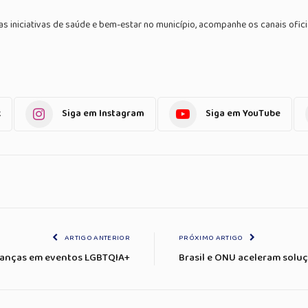
 iniciativas de saúde e bem-estar no município, acompanhe os canais oficia
k
Siga em Instagram
Siga em YouTube
ARTIGO ANTERIOR
PRÓXIMO ARTIGO
crianças em eventos LGBTQIA+
Brasil e ONU aceleram solu