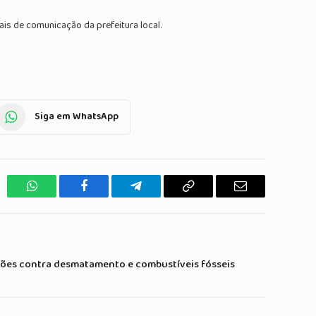
is de comunicação da prefeitura local.
Siga em WhatsApp
WhatsApp
Facebook
Telegrama
Copiar
E-
Link
mail
ções contra desmatamento e combustíveis fósseis