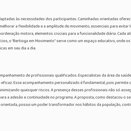
aptadas às necessidades dos participantes. Caminhadas orientadas oferece
lhorar a flexibilidade e a amplitude de movimento, essenciais para evitar
oordenação motora, elementos cruciais para a funcionalidade diária. Cada at
cícios, o “Bertioga em Movimento” serve como um espaço educativo, onde os
cas em seu dia a dia.
panhamento de profissionais qualificados. Especialistas da área da saúde
 eficaz. Esse acompanhamento personalizado é fundamental, pois permite q
 minimizando quaisquer riscos. A presença desses profissionais não só ass
ara a adesão e continuidade no programa. A proposta, como destacou o secr
m orientada, possui um poder transformador nos hábitos da população, cont