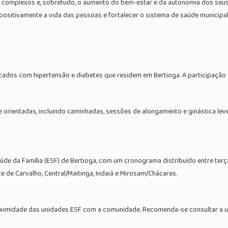
 complexos e, sobretudo, o aumento do bem-estar e da autonomia dos seu
ositivamente a vida das pessoas e fortalecer o sistema de saúde municipal
cados com hipertensão e diabetes que residem em Bertioga. A participação é
 orientadas, incluindo caminhadas, sessões de alongamento e ginástica lev
de da Família (ESF) de Bertioga, com um cronograma distribuído entre terça
e de Carvalho, Central/Maitinga, Indaiá e Mirosam/Chácaras.
proximidade das unidades ESF com a comunidade. Recomenda-se consultar a 