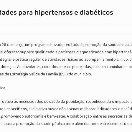
dades para hipertensos e diabéticos
a, dia 26 de março, um programa inovador voltado à promoção da saúde e qualid
cipal oferecer suporte qualificado a pacientes diagnosticados com hiperte
ntegrar a prática regular de atividades físicas ao acompanhamento clínico, 
doenças. As atividades, cuidadosamente planejadas, incluem caminhadas or
s da Estratégia Saúde da Família (ESF) do município.
lica
oativa às necessidades de saúde da população, reconhecendo o impacto dir
pos específicos, a iniciativa busca não apenas melhorar indicadores de sa
, promovendo autonomia e bem-estar. A colaboração entre as secretarias 
ial para a promoção da saúde pública, indo além do mero entretenimento o