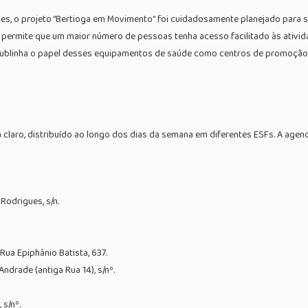
ntes, o projeto “Bertioga em Movimento” foi cuidadosamente planejado para 
ão permite que um maior número de pessoas tenha acesso facilitado às ativi
sublinha o papel desses equipamentos de saúde como centros de promoção d
laro, distribuído ao longo dos dias da semana em diferentes ESFs. A agend
Rodrigues, s/n.
Rua Epiphânio Batista, 637.
ndrade (antiga Rua 14), s/nº.
 s/nº.