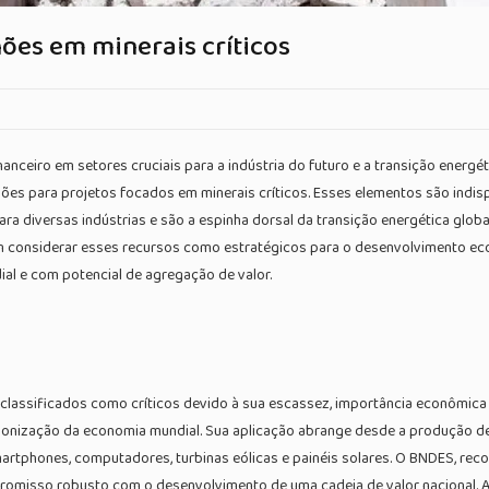
hões em minerais críticos
inanceiro em setores cruciais para a indústria do futuro e a transição ener
hões para projetos focados em minerais críticos. Esses elementos são indis
a diversas indústrias e são a espinha dorsal da transição energética global
S em considerar esses recursos como estratégicos para o desenvolvimento e
al e com potencial de agregação de valor.
são classificados como críticos devido à sua escassez, importância econômica
onização da economia mundial. Sua aplicação abrange desde a produção de
artphones, computadores, turbinas eólicas e painéis solares. O BNDES, reco
mpromisso robusto com o desenvolvimento de uma cadeia de valor nacional. 