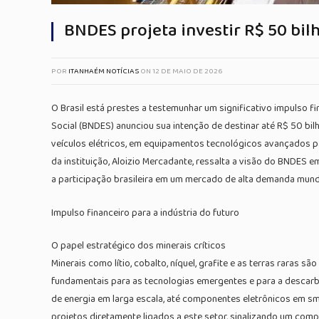
BNDES projeta investir R$ 50 bil
POR
ITANHAÉM NOTÍCIAS
ON
12 DE MAIO DE 2026
O Brasil está prestes a testemunhar um significativo impulso f
Social (BNDES) anunciou sua intenção de destinar até R$ 50 bil
veículos elétricos, em equipamentos tecnológicos avançados par
da instituição, Aloizio Mercadante, ressalta a visão do BNDE
a participação brasileira em um mercado de alta demanda mundi
Impulso financeiro para a indústria do futuro
O papel estratégico dos minerais críticos
Minerais como lítio, cobalto, níquel, grafite e as terras raras 
fundamentais para as tecnologias emergentes e para a descarb
de energia em larga escala, até componentes eletrônicos em sm
projetos diretamente ligados a este setor, sinalizando um co