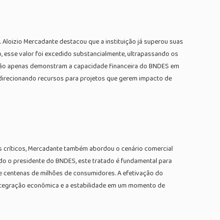
Aloizio Mercadante destacou que a instituição já superou suas
o, esse valor foi excedido substancialmente, ultrapassando os
s não apenas demonstram a capacidade financeira do BNDES em
 direcionando recursos para projetos que gerem impacto de
ais críticos, Mercadante também abordou o cenário comercial
ndo o presidente do BNDES, este tratado é fundamental para
e centenas de milhões de consumidores. A efetivação do
 integração econômica e a estabilidade em um momento de