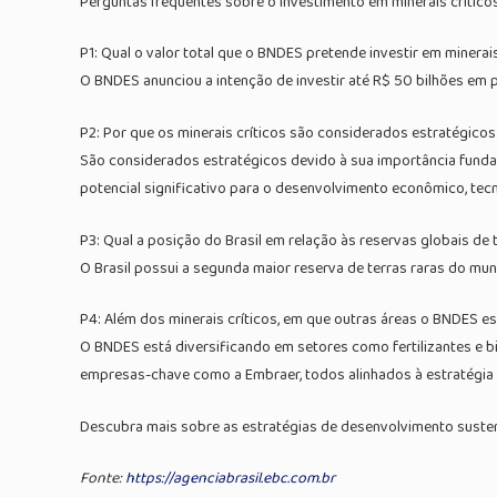
Perguntas frequentes sobre o investimento em minerais crítico
P1: Qual o valor total que o BNDES pretende investir em minerais
O BNDES anunciou a intenção de investir até R$ 50 bilhões em pr
P2: Por que os minerais críticos são considerados estratégicos 
São considerados estratégicos devido à sua importância funda
potencial significativo para o desenvolvimento econômico, tecno
P3: Qual a posição do Brasil em relação às reservas globais de 
O Brasil possui a segunda maior reserva de terras raras do m
P4: Além dos minerais críticos, em que outras áreas o BNDES e
O BNDES está diversificando em setores como fertilizantes e bi
empresas-chave como a Embraer, todos alinhados à estratégia d
Descubra mais sobre as estratégias de desenvolvimento sustent
Fonte:
https://agenciabrasil.ebc.com.br