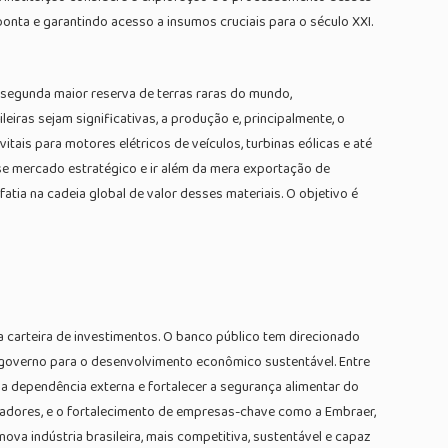
ponta e garantindo acesso a insumos cruciais para o século XXI.
a segunda maior reserva de terras raras do mundo,
ras sejam significativas, a produção e, principalmente, o
is para motores elétricos de veículos, turbinas eólicas e até
se mercado estratégico e ir além da mera exportação de
tia na cadeia global de valor desses materiais. O objetivo é
sua carteira de investimentos. O banco público tem direcionado
governo para o desenvolvimento econômico sustentável. Entre
r a dependência externa e fortalecer a segurança alimentar do
 voadores, e o fortalecimento de empresas-chave como a Embraer,
va indústria brasileira, mais competitiva, sustentável e capaz