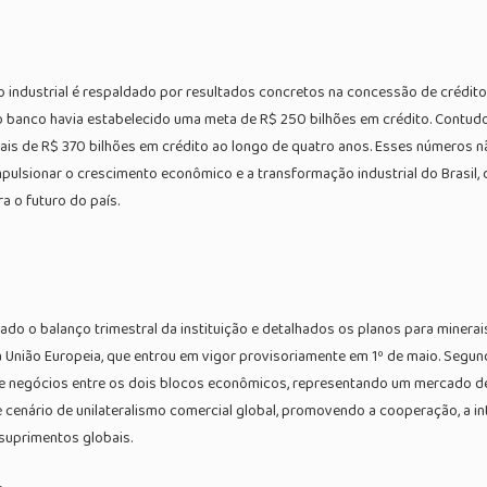
dustrial é respaldado por resultados concretos na concessão de crédito. 
, o banco havia estabelecido uma meta de R$ 250 bilhões em crédito. Contud
mais de R$ 370 bilhões em crédito ao longo de quatro anos. Esses número
pulsionar o crescimento econômico e a transformação industrial do Brasil,
a o futuro do país.
ado o balanço trimestral da instituição e detalhados os planos para miner
 a União Europeia, que entrou em vigor provisoriamente em 1º de maio. Segu
 de negócios entre os dois blocos econômicos, representando um mercado d
e cenário de unilateralismo comercial global, promovendo a cooperação, a
 suprimentos globais.