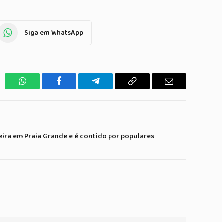
Siga em WhatsApp
WhatsApp
Facebook
Telegrama
Copiar
E-
Link
mail
ra em Praia Grande e é contido por populares