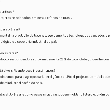
s
 críticos?
ojetos relacionados a minerais críticos no Brasil.
para o Brasil?
mental na produção de baterias, equipamentos tecnológicos avançados e pa
lógico e a soberania industrial do país.
terras raras?
undo, correspondendo a aproximadamente 23% do total global, o que lhe con
stá diversificando seus investimentos?
oinsumos para a agropecuária, inteligência artificial, projetos de mobilid
e reindustrialização do país.
ável do Brasil e como essas iniciativas podem moldar o futuro econômico d