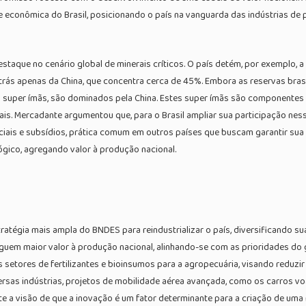
e econômica do Brasil, posicionando o país na vanguarda das indústrias de 
estaque no cenário global de minerais críticos. O país detém, por exemplo, 
s apenas da China, que concentra cerca de 45%. Embora as reservas brasilei
per ímãs, são dominados pela China. Estes super ímãs são componentes vita
is. Mercadante argumentou que, para o Brasil ampliar sua participação nes
iais e subsídios, prática comum em outros países que buscam garantir sua fa
ógico, agregando valor à produção nacional.
estratégia mais ampla do BNDES para reindustrializar o país, diversificando 
em maior valor à produção nacional, alinhando-se com as prioridades do 
os setores de fertilizantes e bioinsumos para a agropecuária, visando reduzi
 diversas indústrias, projetos de mobilidade aérea avançada, como os carros
 a visão de que a inovação é um fator determinante para a criação de uma no