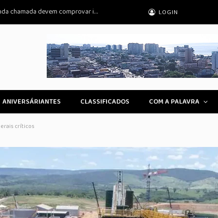
Prouni 2026: pré-selecionados da segunda chamada devem comprovar informações
LOGIN
ANIVERSÁRIANTES
CLASSIFICADOS
COM A PALAVRA
erais críticos