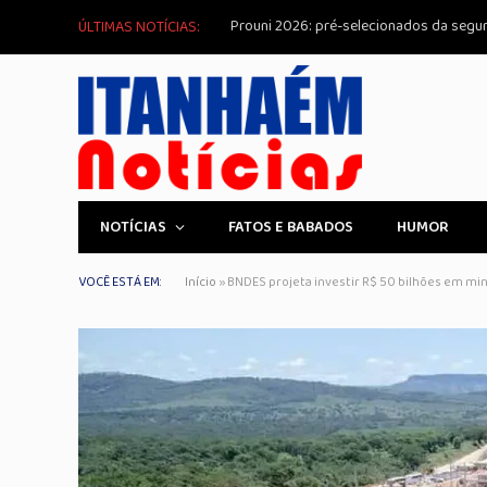
ÚLTIMAS NOTÍCIAS:
NOTÍCIAS
FATOS E BABADOS
HUMOR
VOCÊ ESTÁ EM:
Início
»
BNDES projeta investir R$ 50 bilhões em min