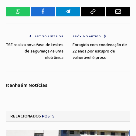
WhatsApp
Facebook
Telegrama
Copiar
E-
Link
mail
ARTIGO ANTERIOR
PRÓXIMO ARTIGO
TSE realiza nova fase de testes
Foragido com condenação de
de segurança na urna
22 anos por estupro de
eletrônica
vulnerável é preso
Itanhaém Notícias
RELACIONADOS
POSTS