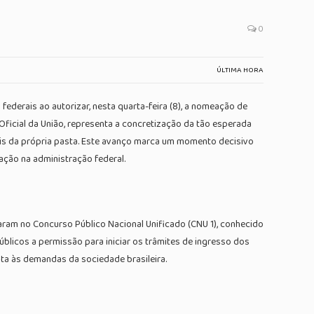
0
ÚLTIMA HORA
ederais ao autorizar, nesta quarta-feira (8), a nomeação de
Oficial da União, representa a concretização da tão esperada
ais da própria pasta. Este avanço marca um momento decisivo
ação na administração federal.
aram no Concurso Público Nacional Unificado (CNU 1), conhecido
blicos a permissão para iniciar os trâmites de ingresso dos
sta às demandas da sociedade brasileira.