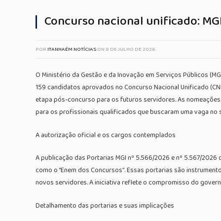
Concurso nacional unificado: MG
POR
ITANHAÉM NOTÍCIAS
ON
8 DE JULHO DE 2026
O Ministério da Gestão e da Inovação em Serviços Públicos (MGI
159 candidatos aprovados no Concurso Nacional Unificado (CNU 
etapa pós-concurso para os futuros servidores. As nomeações 
para os profissionais qualificados que buscaram uma vaga no s
A autorização oficial e os cargos contemplados
A publicação das Portarias MGI nº 5.566/2026 e nº 5.567/2026 
como o “Enem dos Concursos”. Essas portarias são instrumentos
novos servidores. A iniciativa reflete o compromisso do gover
Detalhamento das portarias e suas implicações