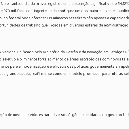
 No entanto, o dia da prova registrou uma abstenção significativa de 54,12
 970 mil. Esse contingente ainda configura um dos maiores exames públicos j
público federal pode oferecer. Os números ressaltam não apenas a capacidad
tunidades de trabalho qualificadas em diversas esferas da administração 
acional Unificado pelo Ministério da Gestão e da Inovação em Serviços Púb
so seletivo e o iminente fortalecimento de áreas estratégicas com novos tal
ivamente para a modernização e a eficácia das políticas governamentais, im
sua grande escala, reafirma-se como um modelo promissor para futuras sele
leção de novos servidores para diversos órgãos e entidades do governo fed