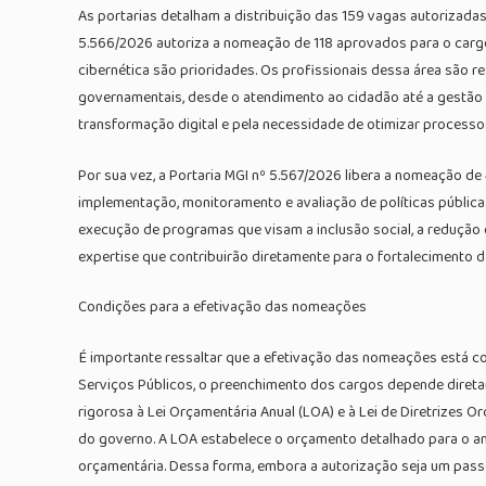
As portarias detalham a distribuição das 159 vagas autorizadas,
5.566/2026 autoriza a nomeação de 118 aprovados para o cargo 
cibernética são prioridades. Os profissionais dessa área são 
governamentais, desde o atendimento ao cidadão até a gestão 
transformação digital e pela necessidade de otimizar processos
Por sua vez, a Portaria MGI nº 5.567/2026 libera a nomeação de
implementação, monitoramento e avaliação de políticas pública
execução de programas que visam a inclusão social, a redução 
expertise que contribuirão diretamente para o fortalecimento da
Condições para a efetivação das nomeações
É importante ressaltar que a efetivação das nomeações está co
Serviços Públicos, o preenchimento dos cargos depende direta
rigorosa à Lei Orçamentária Anual (LOA) e à Lei de Diretrizes O
do governo. A LOA estabelece o orçamento detalhado para o ano
orçamentária. Dessa forma, embora a autorização seja um passo