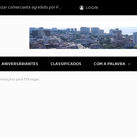
Estado de São Paulo condenado a indenizar comerciante agredido por PM no
LOGIN
ANIVERSÁRIANTES
CLASSIFICADOS
COM A PALAVRA
nomeações para 159 vagas