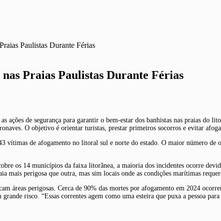
raias Paulistas Durante Férias
nas Praias Paulistas Durante Férias
as ações de segurança para garantir o bem-estar dos banhistas nas praias do lit
onaves. O objetivo é orientar turistas, prestar primeiros socorros e evitar afog
043 vítimas de afogamento no litoral sul e norte do estado. O maior número de
 os 14 municípios da faixa litorânea, a maioria dos incidentes ocorre devid
ia mais perigosa que outra, mas sim locais onde as condições marítimas reque
dicam áreas perigosas. Cerca de 90% das mortes por afogamento em 2024 ocorre
tam grande risco. “Essas correntes agem como uma esteira que puxa a pessoa par