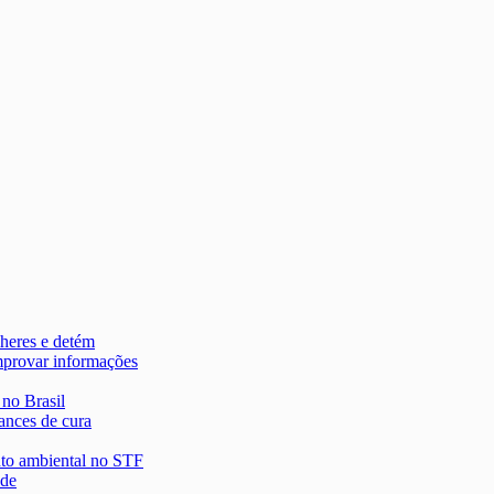
heres e detém
mprovar informações
 no Brasil
ances de cura
nto ambiental no STF
 de