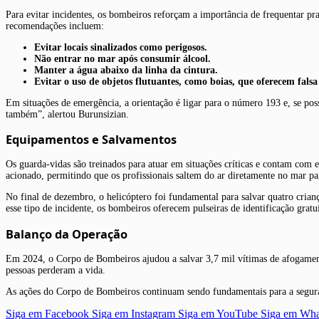
Para evitar incidentes, os bombeiros reforçam a importância de frequentar pr
recomendações incluem:
Evitar locais sinalizados como perigosos.
Não entrar no mar após consumir álcool.
Manter a água abaixo da linha da cintura.
Evitar o uso de objetos flutuantes, como boias, que oferecem falsa
Em situações de emergência, a orientação é ligar para o número 193 e, se poss
também”, alertou Burunsizian.
Equipamentos e Salvamentos
Os guarda-vidas são treinados para atuar em situações críticas e contam com 
acionado, permitindo que os profissionais saltem do ar diretamente no mar pa
No final de dezembro, o helicóptero foi fundamental para salvar quatro crianç
esse tipo de incidente, os bombeiros oferecem pulseiras de identificação gratui
Balanço da Operação
Em 2024, o Corpo de Bombeiros ajudou a salvar 3,7 mil vítimas de afogamento
pessoas perderam a vida.
As ações do Corpo de Bombeiros continuam sendo fundamentais para a segurança 
Siga em Facebook
Siga em Instagram
Siga em YouTube
Siga em Wh