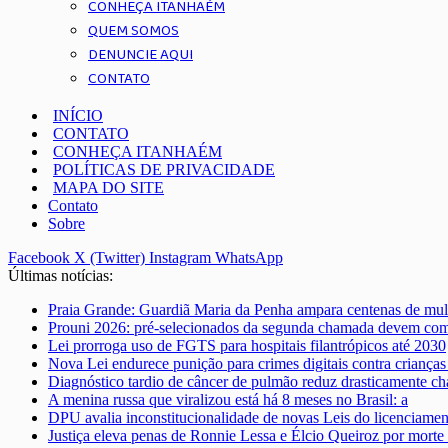
CONHEÇA ITANHAÉM
QUEM SOMOS
DENUNCIE AQUI
CONTATO
INÍCIO
CONTATO
CONHEÇA ITANHAÉM
POLÍTICAS DE PRIVACIDADE
MAPA DO SITE
Contato
Sobre
Facebook
X (Twitter)
Instagram
WhatsApp
Últimas notícias:
Praia Grande: Guardiã Maria da Penha ampara centenas de mul
Prouni 2026: pré-selecionados da segunda chamada devem co
Lei prorroga uso de FGTS para hospitais filantrópicos até 2030
Nova Lei endurece punição para crimes digitais contra crianças
Diagnóstico tardio de câncer de pulmão reduz drasticamente ch
A menina russa que viralizou está há 8 meses no Brasil: a
DPU avalia inconstitucionalidade de novas Leis do licenciame
Justiça eleva penas de Ronnie Lessa e Élcio Queiroz por morte