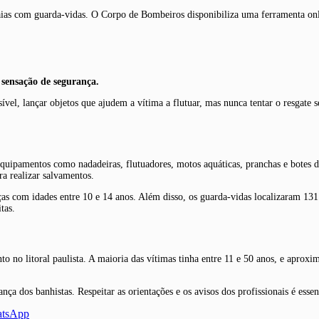
aias com guarda-vidas. O Corpo de Bombeiros disponibiliza uma ferramenta onlin
 sensação de segurança.
ível, lançar objetos que ajudem a vítima a flutuar, mas nunca tentar o resgate 
equipamentos como nadadeiras, flutuadores, motos aquáticas, pranchas e botes 
ra realizar salvamentos.
as com idades entre 10 e 14 anos. Além disso, os guarda-vidas localizaram 131 
tas.
 no litoral paulista. A maioria das vítimas tinha entre 11 e 50 anos, e aprox
dos banhistas. Respeitar as orientações e os avisos dos profissionais é essenci
atsApp