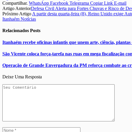
Compartilhar.
WhatsApp
Facebook
Telegrama
Copiar Link
E-mail
Artigo Anterior
Defesa Civil Alerta para Fortes Chuvas e Risco de Des
Próximo Artigo
A partir desta quarta-feira (8), Reino Unido exige Au
Itanhaém Notícias
Relacionados
Posts
Itanhaém recebe oficinas infantis que unem arte, ciência, plantas
São Vicente coloca força-tarefa nas ruas em mega fiscalização co
Operação de Grande Envergadura da PM reforça combate ao crim
Deixe Uma Resposta