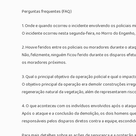
Perguntas frequentes (FAQ)
1. Onde e quando ocorreu o incidente envolvendo os policiais mi
O incidente ocorreu nesta segunda-feira, no Morro do Engenho, 
2. Houve feridos entre os policiais ou moradores durante o ata
Não, felizmente, ninguém ficou ferido durante os disparos efet
os moradores próximos.
3. Qual o principal objetivo da operação policial e qual o impac
O objetivo principal da operação era demolir construções ir
regeneração natural da vegetação, além de representarem risc
4. O que aconteceu com os indivíduos envolvidos após o ataqu
Após o ataque e a conclusão da demolição, os dois homens que
responsáveis pelos disparos diretos contra a equipe, escondido
Para mais detalhes sobre as ações de segurança e a proteção a