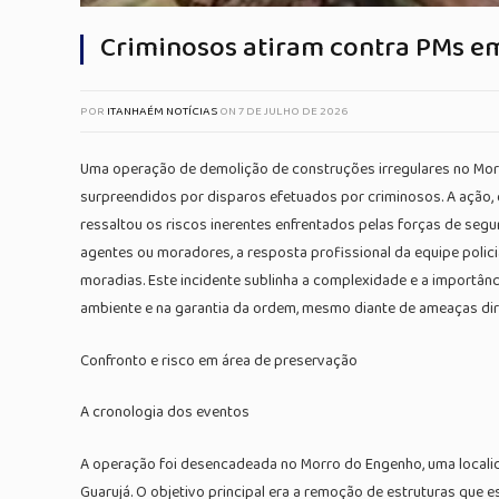
Criminosos atiram contra PMs em
POR
ITANHAÉM NOTÍCIAS
ON
7 DE JULHO DE 2026
Uma operação de demolição de construções irregulares no Morro 
surpreendidos por disparos efetuados por criminosos. A ação, q
ressaltou os riscos inerentes enfrentados pelas forças de seg
agentes ou moradores, a resposta profissional da equipe polic
moradias. Este incidente sublinha a complexidade e a importânci
ambiente e na garantia da ordem, mesmo diante de ameaças dire
Confronto e risco em área de preservação
A cronologia dos eventos
A operação foi desencadeada no Morro do Engenho, uma localid
Guarujá. O objetivo principal era a remoção de estruturas que 