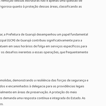
. A remoção dessas estruturas não é apenas uma questão de
é rigorosa quanto à proteção dessas áreas, classificando as
itar, a Prefeitura de Guarujá desempenhou um papel fundamental
ipal (GCM) de Guarujá contribuiu significativamente para a
s atuem em seus horários de folga em serviços específicos para
ar os desafios inerentes a essas operações, que frequentemente
olidas, demonstrando a resiliência das forças de segurança e
ados e encaminhados à delegacia para as providências legais
pecialmente em áreas de preservação. A proteção do meio
des demanda uma resposta contínua e integrada do Estado. As
os.