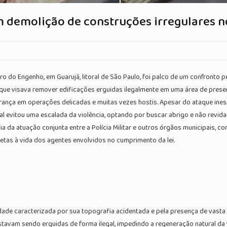
 demolição de construções irregulares n
do Engenho, em Guarujá, litoral de São Paulo, foi palco de um confronto pe
ue visava remover edificações erguidas ilegalmente em uma área de preserv
urança em operações delicadas e muitas vezes hostis. Apesar do ataque ines
ial evitou uma escalada da violência, optando por buscar abrigo e não revi
a da atuação conjunta entre a Polícia Militar e outros órgãos municipais, co
tas à vida dos agentes envolvidos no cumprimento da lei.
ade caracterizada por sua topografia acidentada e pela presença de vasta
estavam sendo erguidas de forma ilegal, impedindo a regeneração natural da