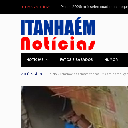
ÚLTIMAS NOTÍCIAS:
NOTÍCIAS
FATOS E BABADOS
HUMOR
VOCÊ ESTÁ EM:
Início
»
Criminosos atiram contra PMs em demolição