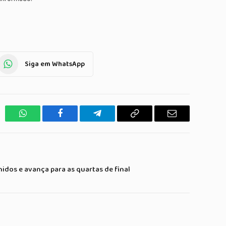
Siga em WhatsApp
WhatsApp
Facebook
Telegrama
Copiar
E-
Link
mail
nidos e avança para as quartas de final