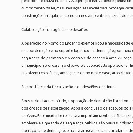
períodos de chuva intensa. A vegetação nativa desempenha um 
cumprimento da lei, mas uma ação essencial para proteger recurs
construções irregulares como crimes ambientais e exigindo a s
Colaboração interagências e desafios
A operação no Morro do Engenho exemplificou a necessidade e a 
na coordenação e no suporte logístico da demolição, por meio d
segurança do perímetro e o controle do acesso à área. A Força-
o município, reforçaram o efetivo e a capacidade operacional. 
envolvem resistência, ameaças e, como neste caso, atos de violê
A importância da fiscalização e os desafios contínuos
Apesar do ataque sofrido, a operação de demolição foi retoma
dos órgãos de fiscalização. Após a conclusão da ação, os dois
cabíveis. Este incidente ressalta a importância vital da fiscal
ambiente e a garantia da segurança pública são pautas indisso
operações de demolição, embora arriscadas, são um pilar na d