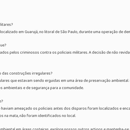
litares?
localizado em Guarujá, no litoral de São Paulo, durante uma operação de de
que?
uados pelos criminosos contra os policiais militares. A decisão de não revi
to das construções irregulares?
regulares que estavam sendo erguidas em uma área de preservação ambienta
os ambientais e de segurança para a comunidade.
e?
 haviam ameaçado os policiais antes dos disparos foram localizados e enca
s na mata, não foram identificados no local.
mbiental em áreas costeiras, explore nossos outros artigos e mantenha-se