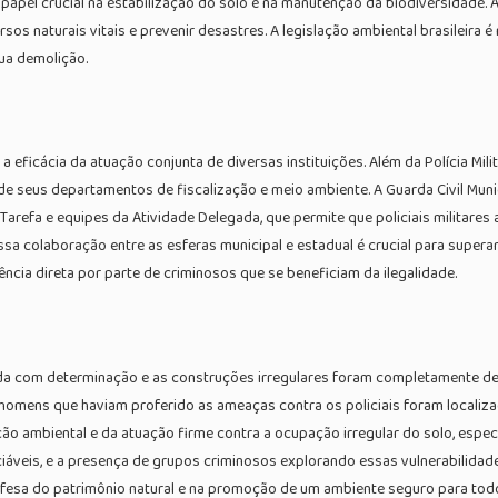
papel crucial na estabilização do solo e na manutenção da biodiversidade
os naturais vitais e prevenir desastres. A legislação ambiental brasileira 
ua demolição.
eficácia da atuação conjunta de diversas instituições. Além da Polícia Mil
e seus departamentos de fiscalização e meio ambiente. A Guarda Civil Munic
Tarefa e equipes da Atividade Delegada, que permite que policiais militare
Essa colaboração entre as esferas municipal e estadual é crucial para super
ncia direta por parte de criminosos que se beneficiam da ilegalidade.
da com determinação e as construções irregulares foram completamente dem
 homens que haviam proferido as ameaças contra os policiais foram localiz
ização ambiental e da atuação firme contra a ocupação irregular do solo, es
ciáveis, e a presença de grupos criminosos explorando essas vulnerabilida
efesa do patrimônio natural e na promoção de um ambiente seguro para tod