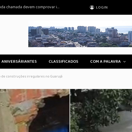
Prouni 2026: pré-selecionados da segunda chamada devem comprovar informações
LOGIN
ANIVERSÁRIANTES
CLASSIFICADOS
COM A PALAVRA
 de construções irregulares no Guarujá