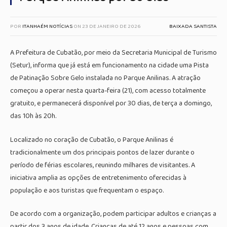
POR
ITANHAÉM NOTÍCIAS
ON
23 DE JANEIRO DE 2026
BAIXADA SANTISTA
A
Prefeitura de Cubatão
, por meio da Secretaria Municipal de Turismo
(Setur), informa que já está em funcionamento na cidade uma Pista
de Patinação Sobre Gelo instalada no
Parque Anilinas
. A atração
começou a operar nesta quarta-feira (21), com acesso totalmente
gratuito, e permanecerá disponível por 30 dias, de terça a domingo,
das 10h às 20h.
Localizado no coração de
Cubatão
, o Parque Anilinas é
tradicionalmente um dos principais pontos de lazer durante o
período de férias escolares, reunindo milhares de visitantes. A
iniciativa amplia as opções de entretenimento oferecidas à
população e aos turistas que frequentam o espaço.
De acordo com a organização, podem participar adultos e crianças a
partir dos 3 anos de idade. Crianças de até 12 anos e pessoas com