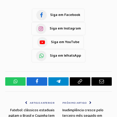
Siga em Facebook
Siga em Instagram
Siga em YouTube
Siga em WhatsApp
WhatsApp
Facebook
Telegrama
Copiar
E-
Link
mail
ARTIGO ANTERIOR
PRÓXIMO ARTIGO
Futebol: clássicos estaduais
Inadimplência cresce pelo
agitam o Brasil e Copinha tem
terceiro mês seguido em