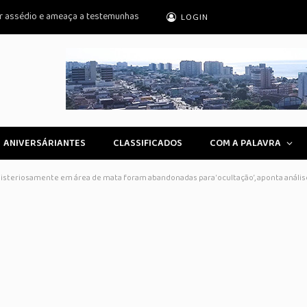
r assédio e ameaça a testemunhas
LOGIN
ANIVERSÁRIANTES
CLASSIFICADOS
COM A PALAVRA
isteriosamente em área de mata foram abandonadas para ‘ocultação’, aponta anális