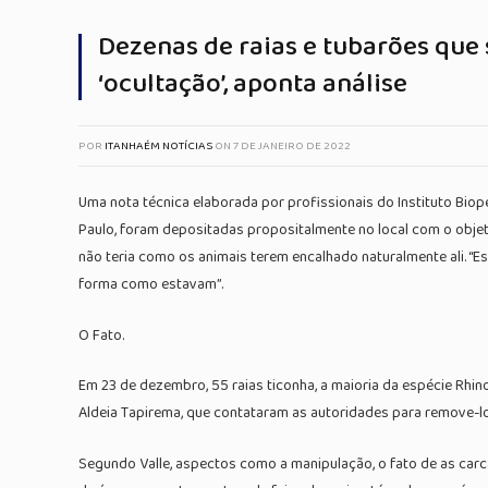
Dezenas de raias e tubarões qu
‘ocultação’, aponta análise
POR
ITANHAÉM NOTÍCIAS
ON
7 DE JANEIRO DE 2022
Uma nota técnica elaborada por profissionais do Instituto Biop
Paulo, foram depositadas propositalmente no local com o objeti
não teria como os animais terem encalhado naturalmente ali. “
forma como estavam”.
O Fato.
Em 23 de dezembro, 55 raias ticonha, a maioria da espécie Rh
Aldeia Tapirema, que contataram as autoridades para remove-los
Segundo Valle, aspectos como a manipulação, o fato de as carca