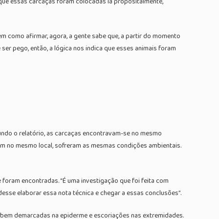
m que essas carcaças foram colocadas lá propositalmente,
tem como afirmar, agora, a gente sabe que, a partir do momento
 ser pego, então, a lógica nos indica que esses animais foram
gundo o relatório, as carcaças encontravam-se no mesmo
am no mesmo local, sofreram as mesmas condições ambientais.
foram encontradas. “É uma investigação que foi feita com
esse elaborar essa nota técnica e chegar a essas conclusões”.
s bem demarcadas na epiderme e escoriações nas extremidades.