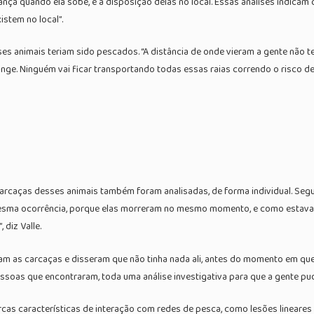
vança quando ela sobe, e a disposição delas no local. Essas análises indica
stem no local”.
ses animais teriam sido pescados. “A distância de onde vieram a gente não 
onge. Ninguém vai ficar transportando todas essas raias correndo o risco de
 carcaças desses animais também foram analisadas, de forma individual. Se
 mesma ocorrência, porque elas morreram no mesmo momento, e como estav
diz Valle.
m as carcaças e disseram que não tinha nada ali, antes do momento em que 
oas que encontraram, toda uma análise investigativa para que a gente pud
cas características de interação com redes de pesca, como lesões lineare