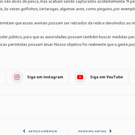
ão são alvos de pesca, mas acabam sendo capturados acidentalmente. “A pes
is, às vezes golfinhos, tartarugas, algumas aves, como pinguins, por exempl
e permitam que esses animais possam ser retirados da rede e devolvidos ao m
 poder público, para que as autoridades possam também buscar medidas para
cas permitidas possam atuar. Nosso objetivo foi realmente que a gente pude
k
Siga em Instagram
Siga em YouTube
ARTIGO ANTERIOR
PRÓXIMO ARTIGO