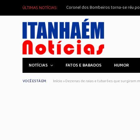
Coronel dos Bombeiros torna-se réu po
ÚLTIMAS NOTÍCIAS:
NOTÍCIAS
FATOS E BABADOS
HUMOR
VOCÊ ESTÁ EM:
Início
»
Dezenas de raias e tubarões que surgiram m