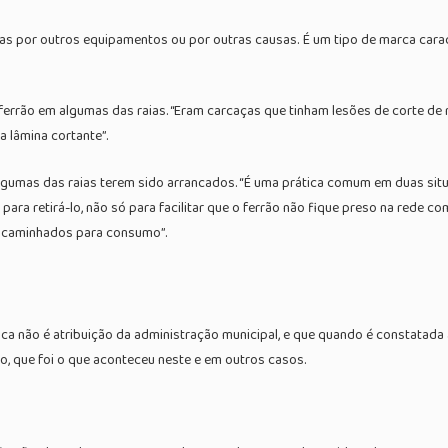
s por outros equipamentos ou por outras causas. É um tipo de marca caracter
errão em algumas das raias. “Eram carcaças que tinham lesões de corte de re
a lâmina cortante”.
algumas das raias terem sido arrancados. “É uma prática comum em duas sit
o para retirá-lo, não só para facilitar que o ferrão não fique preso na rede 
ncaminhados para consumo”.
esca não é atribuição da administração municipal, e que quando é constatada
ão, que foi o que aconteceu neste e em outros casos.