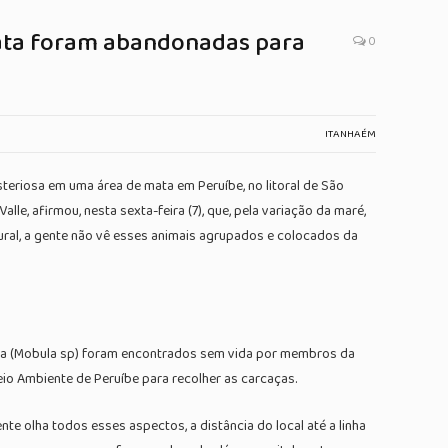
mata foram abandonadas para
0
ITANHAÉM
teriosa em uma área de mata em Peruíbe, no litoral de São
e, afirmou, nesta sexta-feira (7), que, pela variação da maré,
ural, a gente não vê esses animais agrupados e colocados da
bula (Mobula sp) foram encontrados sem vida por membros da
eio Ambiente de Peruíbe para recolher as carcaças.
e olha todos esses aspectos, a distância do local até a linha