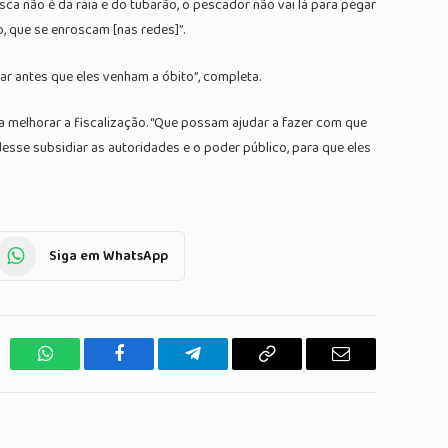
ca não é da raia e do tubarão, o pescador não vai lá para pegar
o, que se enroscam [nas redes]”.
ar antes que eles venham a óbito”, completa.
 melhorar a fiscalização. “Que possam ajudar a fazer com que
sse subsidiar as autoridades e o poder público, para que eles
Siga em WhatsApp
WhatsApp
Facebook
Telegrama
Copiar
E-
Link
mail