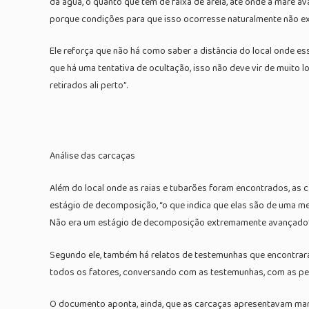
da água, o quanto que tem de faixa de areia, até onde a maré a
porque condições para que isso ocorresse naturalmente não exi
Ele reforça que não há como saber a distância do local onde es
que há uma tentativa de ocultação, isso não deve vir de muito l
retirados ali perto”.
Análise das carcaças
Além do local onde as raias e tubarões foram encontrados, as
estágio de decomposição, “o que indica que elas são de uma
Não era um estágio de decomposição extremamente avançado”, 
Segundo ele, também há relatos de testemunhas que encontrara
todos os fatores, conversando com as testemunhas, com as pess
O documento aponta, ainda, que as carcaças apresentavam mar