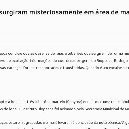
e surgiram misteriosamente em área de 
esca concluiu que as dezenas de raias e tubarões que surgiram de forma mis
vo de ocultação. Informações do coordenador-geral do Biopesca, Rodrigo Vall
Essas carcaças foram transportadas e transferidas. Quando é um encalhe nat
inoptera bonasus, três tubarões-martelo (Sphyrna) neonatos e uma raia mó
 do local. O Instituto Biopesca foi acionado pela Secretaria Municipal de M
ças estarem agrupadas e a maré levaram à conclusão da nota técnica. “A gent