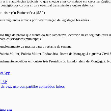
 a ir a audiências judiciais, o que chegou a ser constatado em casos na Regiã
contágio por corona vírus e eventual transmissão a outros detentos.
ministração Penitenciária (SAP).
ui vigilância armada por determinação da legislação brasileira.
 fuga de presos que diante do fato lamentável ocorrido nesta segunda-feira d
para os servidores municipais.
o funcionamento da mesma para o restante da semana.
Policia Militar, Policia Militar Rodoviária, Romu de Mongaguá e guarda Civil M
ndamento rebeliões em outros três Presídios do Estado, além de Mongaguá: No
atsApp
á, SP
 da vez, não compartilhe conteúdos falsos
rime em