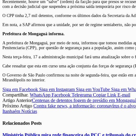
Recentemente, houve um “salve” (ordem) da facção para que presos se recusem
com a decisão judicial que suspendeu a próxima saída temporária por risco de 
O CPP tinha 2,7 mil detentos, conforme os últimos dados da Secretaria da Ad
Em nota, a SAP afirmou que a unidade, por ser de regime semiaberto, não poss
Prefeitura de Mongaguá informa.
A prefeitura de Mongaguá, por meio de nota, informou que tomou medidas após
Penitenciaria (CPP), por questão de segurança para a população, assim como 
Nesta terça-feira, 17 a administração municipal fará uma atualização sobre 
Cabe ressaltar que esta em curso uma ação conjunta das forças de segurança (
O Governo de São Paulo confirmou na noite de segunda-feira, que estão em a
Mirandópolis no interior.
Siga em Facebook
Siga em Instagram
Siga em YouTube
Siga em Wh
Compartilhar.
WhatsApp
Facebook
Telegrama
Copiar Link
E-mail
Artigo Anterior
Centenas de detentos fogem de presídio em Mongagu
Próximo Artigo
Contra fake news, a informação: coronavírus é o alvo
Itanhaém Notícias
Relacionados
Posts
Ministério Público mira rede financeira do PCC e tribunais do c