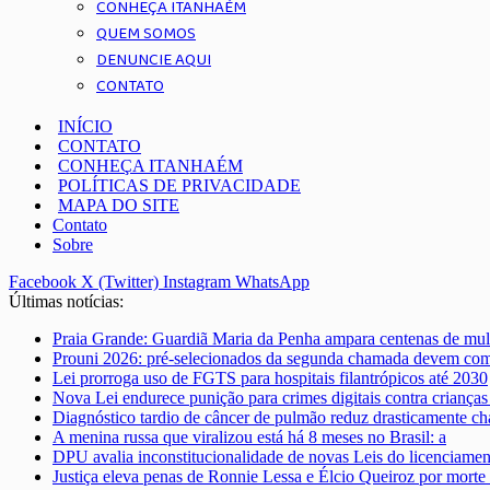
CONHEÇA ITANHAÉM
QUEM SOMOS
DENUNCIE AQUI
CONTATO
INÍCIO
CONTATO
CONHEÇA ITANHAÉM
POLÍTICAS DE PRIVACIDADE
MAPA DO SITE
Contato
Sobre
Facebook
X (Twitter)
Instagram
WhatsApp
Últimas notícias:
Praia Grande: Guardiã Maria da Penha ampara centenas de mul
Prouni 2026: pré-selecionados da segunda chamada devem co
Lei prorroga uso de FGTS para hospitais filantrópicos até 2030
Nova Lei endurece punição para crimes digitais contra crianças
Diagnóstico tardio de câncer de pulmão reduz drasticamente ch
A menina russa que viralizou está há 8 meses no Brasil: a
DPU avalia inconstitucionalidade de novas Leis do licenciame
Justiça eleva penas de Ronnie Lessa e Élcio Queiroz por morte