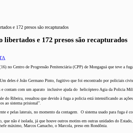
tados e 172 presos são recapturados
libertados e 172 presos são recapturados
TA
(16) no Centro de Progressão Penitenciária (CPP) de Mongaguá que teve a fuga
. Um deles é João Germano Pinto, fugitivo que foi encontrado por policiais ci
is e contam com um aparato inclusive ajuda do helicóptero Agia da Policia Mili
ale do Ribeira, ressaltou que devido à fuga a policia está intensificando as açõ
os ao sistema prisional”.
frente e pelas laterais, no momento da contagem. O sistema usado para fuga é 
ão, que não é isolada, já que houve outros motins em outras unidades do Estad
o chefe máximo, Marcos Camacho, o Marcola, preso em Rondônia.