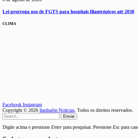
Lei prorroga uso de FGTS para hospitais filantrópicos até 2030
CLIMA
Facebook
Instagram
Copyright © 2026
Itanhaém Noticias
. Todos os direitos reservados.
Enviar
Digite acima e pressione
Enter
para pesquisar. Pressione
Esc
para canc