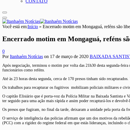
CONTATO
Você está em:
Início
»
Encerrado motim em Mongaguá, reféns são liber
Encerrado motim em Mongaguá, reféns são 
0
Por
Itanhaém Notícias
on
17 de março de 2020
BAIXADA SANTIS
Após negociação, terminou o motim por volta das 21h30 desta segunda-feira 
funcionários como reféns.
Até às 23 horas desta segunda, cerca de 170 presos tinham sido recapturados
Os trabalhos para recapturar os fugitivos mobilizam policiais militares e civ
O capitão Elisiário que é porta-voz da Polícia Militar na Baixada Santista e V
ter seguido para uma ação mais rápida e assim poder recapturá-los e devolvê-l
Os presos que fugiram, no final da tarde, deixaram a unidade pela porta da 
O serviço de inteligência das policias afirmam que um dos motivos da rebeli
(PCC) com a rigidez do regime federal em que estás lideranças, incluindo 