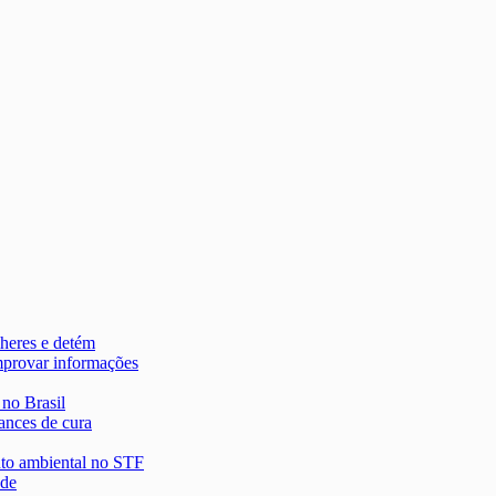
heres e detém
mprovar informações
 no Brasil
ances de cura
nto ambiental no STF
 de