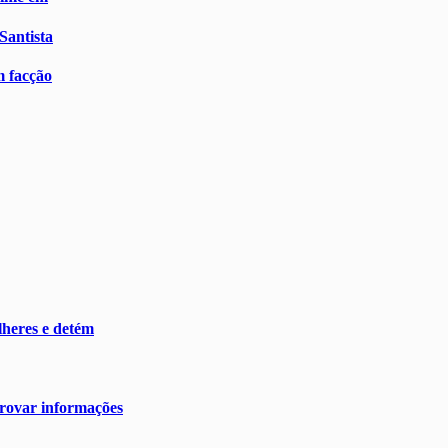
Santista
m facção
heres e detém
rovar informações