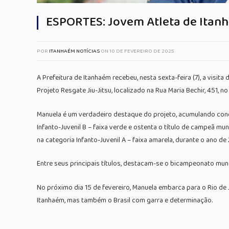
ESPORTES: Jovem Atleta de Itanha
POR
ITANHAÉM NOTÍCIAS
ON
10 DE FEVEREIRO DE 2025
A Prefeitura de Itanhaém recebeu, nesta sexta-feira (7), a visi
Projeto Resgate Jiu-Jitsu, localizado na Rua Maria Bechir, 451, n
Manuela é um verdadeiro destaque do projeto, acumulando conqu
Infanto-Juvenil B – faixa verde e ostenta o título de campeã mun
na categoria Infanto-Juvenil A – faixa amarela, durante o ano de
Entre seus principais títulos, destacam-se o bicampeonato mund
No próximo dia 15 de fevereiro, Manuela embarca para o Rio de 
Itanhaém, mas também o Brasil com garra e determinação.