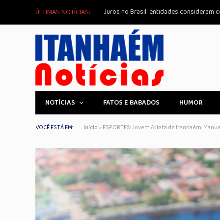
Juros no Brasil: entidades consideram co
ÚLTIMAS NOTÍCIAS:
NOTÍCIAS
FATOS E BABADOS
HUMOR
VOCÊ ESTÁ EM:
Início
»
ESPORTES: Jovem Atleta de Itanhaém, Manuela