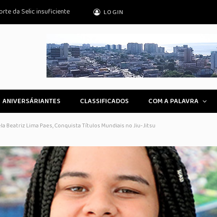
rte da Selic insuficiente
LOGIN
ANIVERSÁRIANTES
CLASSIFICADOS
COM A PALAVRA
 Beatriz Lima Paes, Conquista Títulos Mundiais no Jiu-Jitsu