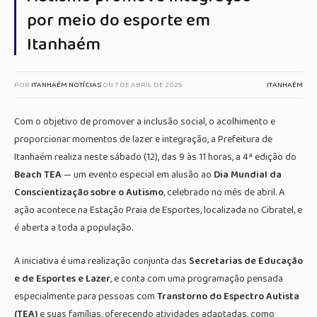
por meio do esporte em
Itanhaém
POR
ITANHAÉM NOTÍCIAS
ON
7 DE ABRIL DE 2025
ITANHAÉM
Com o objetivo de promover a inclusão social, o acolhimento e
proporcionar momentos de lazer e integração, a Prefeitura de
Itanhaém realiza neste sábado (12), das 9 às 11 horas, a 4ª edição do
Beach TEA
— um evento especial em alusão ao
Dia Mundial da
Conscientização sobre o Autismo
, celebrado no mês de abril. A
ação acontece na Estação Praia de Esportes, localizada no Cibratel, e
é aberta a toda a população.
A iniciativa é uma realização conjunta das
Secretarias de Educação
e de Esportes e Lazer
, e conta com uma programação pensada
especialmente para pessoas com
Transtorno do Espectro Autista
(TEA)
e suas famílias, oferecendo atividades adaptadas, como