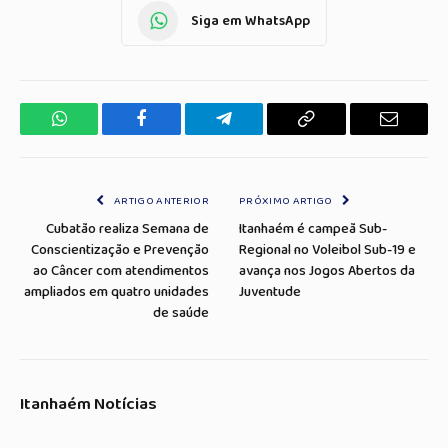
Siga em WhatsApp
WhatsApp
Facebook
Telegrama
Copiar
E-
Link
mail
ARTIGO ANTERIOR
PRÓXIMO ARTIGO
Cubatão realiza Semana de
Itanhaém é campeã Sub-
Conscientização e Prevenção
Regional no Voleibol Sub-19 e
ao Câncer com atendimentos
avança nos Jogos Abertos da
ampliados em quatro unidades
Juventude
de saúde
Itanhaém Notícias