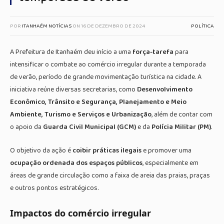
POR
ITANHAÉM NOTÍCIAS
ON
16 DE DEZEMBRO DE 2024
POLÍTICA
A Prefeitura de Itanhaém deu início a uma
força-tarefa
para
intensificar o combate ao comércio irregular durante a temporada
de verão, período de grande movimentação turística na cidade. A
iniciativa reúne diversas secretarias, como
Desenvolvimento
Econômico, Trânsito e Segurança, Planejamento e Meio
Ambiente, Turismo e Serviços e Urbanização
, além de contar com
o apoio da
Guarda Civil Municipal (GCM)
e da
Polícia Militar (PM)
.
O objetivo da ação é
coibir práticas ilegais
e promover uma
ocupação ordenada dos espaços públicos
, especialmente em
áreas de grande circulação como a faixa de areia das praias, praças
e outros pontos estratégicos.
Impactos do comércio irregular