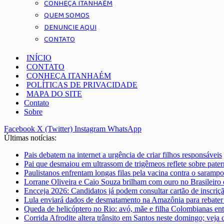
CONHEÇA ITANHAÉM
QUEM SOMOS
DENUNCIE AQUI
CONTATO
INÍCIO
CONTATO
CONHEÇA ITANHAÉM
POLÍTICAS DE PRIVACIDADE
MAPA DO SITE
Contato
Sobre
Facebook
X (Twitter)
Instagram
WhatsApp
Últimas notícias:
Pais debatem na internet a urgência de criar filhos responsáveis
Pai que desmaiou em ultrassom de trigêmeos reflete sobre pate
Paulistanos enfrentam longas filas pela vacina contra o sarampo
Lorrane Oliveira e Caio Souza brilham com ouro no Brasileiro 
Encceja 2026: Candidatos já podem consultar cartão de inscriç
Lula enviará dados de desmatamento na Amazônia para rebater 
Queda de helicóptero no Rio: avó, mãe e filha Colombianas ent
Corrida Afrodite altera trânsito em Santos neste domingo; veja 