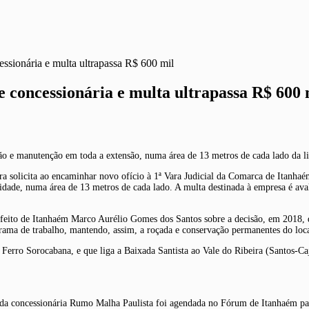
cessionária e multa ultrapassa R$ 600 mil
e concessionária e multa ultrapassa R$ 600 
 manutenção em toda a extensão, numa área de 13 metros de cada lado da l
ra solicita ao encaminhar novo ofício à 1ª Vara Judicial da Comarca de Itanhaé
idade, numa área de 13 metros de cada lado. A multa destinada à empresa é aval
prefeito de Itanhaém Marco Aurélio Gomes dos Santos sobre a decisão, em 2018, 
grama de trabalho, mantendo, assim, a roçada e conservação permanentes do loca
Ferro Sorocabana, e que liga a Baixada Santista ao Vale do Ribeira (Santos-Caja
 da concessionária Rumo Malha Paulista foi agendada no Fórum de Itanhaém par