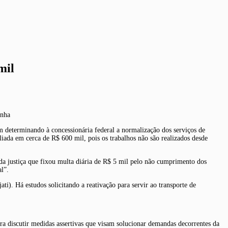
mil
inha
m determinando à concessionária federal a normalização dos serviços de
iada em cerca de R$ 600 mil, pois os trabalhos não são realizados desde
da justiça que fixou multa diária de R$ 5 mil pelo não cumprimento dos
l”.
ti). Há estudos solicitando a reativação para servir ao transporte de
a discutir medidas assertivas que visam solucionar demandas decorrentes da