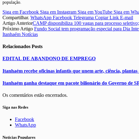
população.
Siga em Facebook
Siga em Instagram
Siga em YouTube
Siga em Wh
Compartilhar.
WhatsApp
Facebook
Telegrama
Copiar Link
E-mail
Artigo Anterior
CAMP disponibiliza 100 vagas para processo seletivo; 
Próximo Artigo
Fundo Social tem programação especial para Dia Int
Itanhaém Notícias
Relacionados
Posts
EDITAL DE ABANDONO DE EMPREGO
Itanhaém recebe oficinas infantis que unem arte, ciência, plantas
Itanhaém ganha destaque em pacote bilionário do Governo de SP
Os comentários estão encerrados.
Siga nas Redes
Facebook
WhatsApp
Noticias Populares