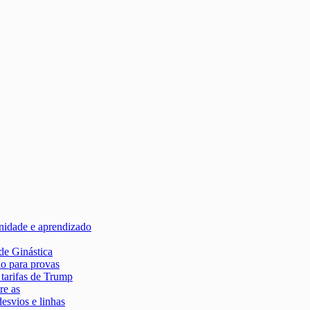
rnidade e aprendizado
de Ginástica
ão para provas
tarifas de Trump
re as
desvios e linhas