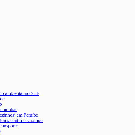
nto ambiental no STF
 de
o
stemunhas
lezinhos’ em Peruíbe
dores contra o sarampo
transporte
e