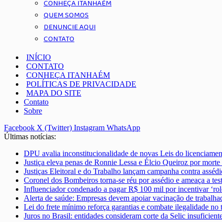
CONHEÇA ITANHAÉM
QUEM SOMOS
DENUNCIE AQUI
CONTATO
INÍCIO
CONTATO
CONHEÇA ITANHAÉM
POLÍTICAS DE PRIVACIDADE
MAPA DO SITE
Contato
Sobre
Facebook
X (Twitter)
Instagram
WhatsApp
Últimas notícias:
DPU avalia inconstitucionalidade de novas Leis do licenciame
Justiça eleva penas de Ronnie Lessa e Élcio Queiroz por morte
Justiças Eleitoral e do Trabalho lançam campanha contra assédi
Coronel dos Bombeiros torna-se réu por assédio e ameaça a te
Influenciador condenado a pagar R$ 100 mil por incentivar ‘ro
Alerta de saúde: Empresas devem apoiar vacinação de trabalha
Lei do frete mínimo reforça garantias e combate ilegalidade no 
Juros no Brasil: entidades consideram corte da Selic insuficient