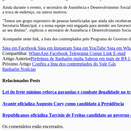
Ainda durante o evento, o secretário de Assistência e Desenvolvimento Social
a troca de endereço, ou outros motivos.
“Temos um grupo expressivo de pessoas beneficiadas que ainda não receberam 
Secretaria Municipal, e a nossa equipe está engajada para atender aos favorec
ao seu destino”, explicou o secretário de Assistência e Desenvolvimento Soci
Acompanhe neste link, a lista dos contemplados pelo Programa do Governo do
Siga em Facebook
Siga em Instagram
Siga em YouTube
Siga em Wh
Compartilhar.
WhatsApp
Facebook
Telegrama
Copiar Link
E-mail
Artigo Anterior
Prefeitura de Itanhaém multa Sabesp em mais de R$ 1
Próximo Artigo
Confira a lista dos contemplados do Vale Gás
Itanhaém Notícias
Relacionados
Posts
Lei do frete mínimo reforça garantias e combate ilegalidade no t
Avante oficializa Augusto Cury como candidato à Presidência
Republicanos oficializa Tarcísio de Freitas candidato ao governo
Os comentários estão encerrados.