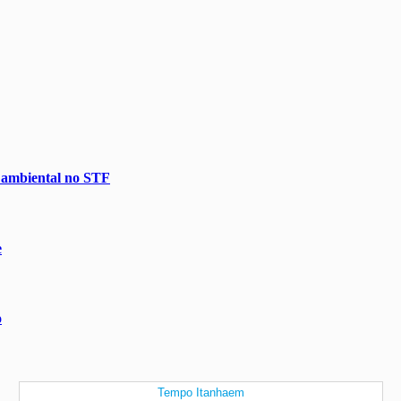
o ambiental no STF
e
o