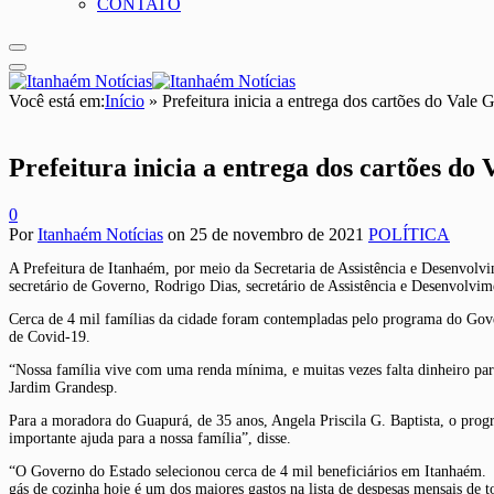
CONTATO
Você está em:
Início
»
Prefeitura inicia a entrega dos cartões do Vale 
Prefeitura inicia a entrega dos cartões do 
0
Por
Itanhaém Notícias
on
25 de novembro de 2021
POLÍTICA
A Prefeitura de Itanhaém, por meio da Secretaria de Assistência e Desenvolvim
secretário de Governo, Rodrigo Dias, secretário de Assistência e Desenvolvim
Cerca de 4 mil famílias da cidade foram contempladas pelo programa do Gove
de Covid-19.
“Nossa família vive com uma renda mínima, e muitas vezes falta dinheiro pa
Jardim Grandesp.
Para a moradora do Guapurá, de 35 anos, Angela Priscila G. Baptista, o pro
importante ajuda para a nossa família”, disse.
“O Governo do Estado selecionou cerca de 4 mil beneficiários em Itanhaém. 
gás de cozinha hoje é um dos maiores gastos na lista de despesas mensais de t