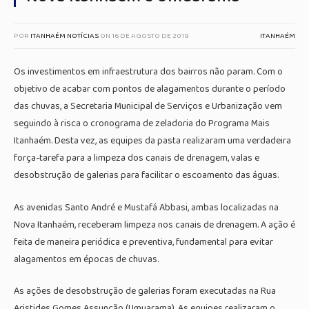
POR
ITANHAÉM NOTÍCIAS
ON
16 DE AGOSTO DE 2019
ITANHAÉM
Os investimentos em infraestrutura dos bairros não param. Com o
objetivo de acabar com pontos de alagamentos durante o período
das chuvas, a Secretaria Municipal de Serviços e Urbanização vem
seguindo à risca o cronograma de zeladoria do Programa Mais
Itanhaém. Desta vez, as equipes da pasta realizaram uma verdadeira
força-tarefa para a limpeza dos canais de drenagem, valas e
desobstrução de galerias para facilitar o escoamento das águas.
As avenidas Santo André e Mustafá Abbasi, ambas localizadas na
Nova Itanhaém, receberam limpeza nos canais de drenagem. A ação é
feita de maneira periódica e preventiva, fundamental para evitar
alagamentos em épocas de chuvas.
As ações de desobstrução de galerias foram executadas na Rua
Aristides Gomes Assunção (Umuarama). As equipes realizaram o