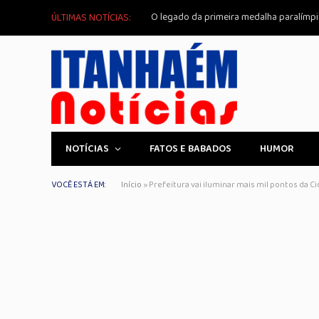
ÚLTIMAS NOTÍCIAS:
NOTÍCIAS
FATOS E BABADOS
HUMOR
VOCÊ ESTÁ EM:
Início
»
Prefeitura vai iluminar mais mil pontos da C