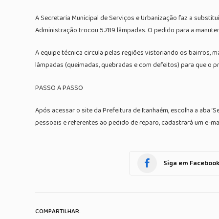
A Secretaria Municipal de Serviços e Urbanização faz a substit
Administração trocou 5.789 lâmpadas. O pedido para a manutenção
A equipe técnica circula pelas regiões vistoriando os bairros,
lâmpadas (queimadas, quebradas e com defeitos) para que o prof
PASSO A PASSO
Após acessar o site da Prefeitura de Itanhaém, escolha a aba ‘S
pessoais e referentes ao pedido de reparo, cadastrará um e-ma
Siga em Faceboo
COMPARTILHAR.