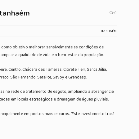
 Itanhaém
0
ITANHAÉM
tem como objetivo melhorar sensivelmente as condições de
 ampliar a qualidade de vida e o bem-estar da população.
, Centro, Chácara das Tamaras, Cibratel I e II, Santa Júlia,
Preto, São Fernando, Satélite, Savoy e Grandesp.
ias na rede de tratamento de esgoto, ampliando a abrangência
adas em locais estratégicos e drenagem de águas pluviais.
incipalmente em pontos mais escuros. “Este investimento trará