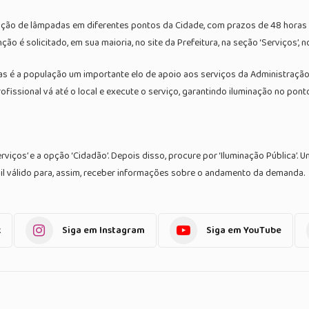
uição de lâmpadas em diferentes pontos da Cidade, com prazos de 48 horas (
 é solicitado, em sua maioria, no site da Prefeitura, na seção ‘Serviços’, no
 mas é a população um importante elo de apoio aos serviços da Administração
issional vá até o local e execute o serviço, garantindo iluminação no pont
erviços’ e a opção ‘Cidadão’. Depois disso, procure por ‘Iluminação Pública’
il válido para, assim, receber informações sobre o andamento da demanda.
k
Siga em Instagram
Siga em YouTube