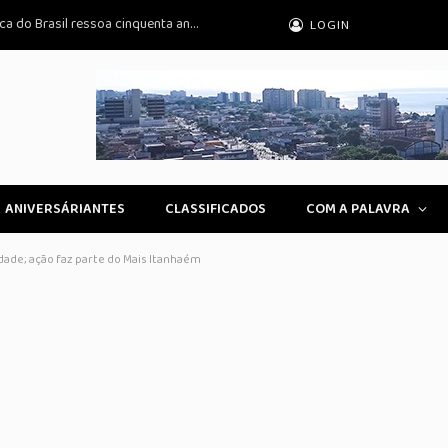
O legado da primeira medalha paralímpica do Brasil ressoa cinquenta anos depois
LOGIN
ANIVERSÁRIANTES
CLASSIFICADOS
COM A PALAVRA
idade; ação faz parte do Mais Itanhaém