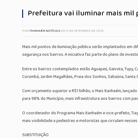
Prefeitura vai iluminar mais mil
POR
ITANHAÉM NOTÍCIAS
ON
11 DE SETEMBRO DE 2019
Mais mil pontos de iluminação pública serão implantados em dif
segurança nos bairros. A iniciativa faz parte do plano de inve
Entre os bairros contemplados estão Aguapeú, Gaivota, Tupy, Camp
Corumbá, Jardim Magalhães, Praia dos Sonhos, Sabaúna, Santa Cru
Com orçamento superior a R$1 bilhão, o Mais Itanhaém, lançado
para 98% do Município, mais infraestrutura aos bairros com p
O coordenador do Programa Mais Itanhaém e vice-prefeito, Tiago
mais visibilidade a pedestres e motoristas que circulam nesses
SUBSTITUIÇÃO