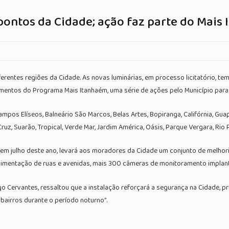
 pontos da Cidade; ação faz parte do Mais
erentes regiões da Cidade. As novas luminárias, em processo licitatório, 
stimentos do Programa Mais Itanhaém, uma série de ações pelo Município para
os Elíseos, Balneário São Marcos, Belas Artes, Bopiranga, Califórnia, Guapurá
z, Suarão, Tropical, Verde Mar, Jardim América, Oásis, Parque Vergara, Rio 
 em julho deste ano, levará aos moradores da Cidade um conjunto de melhor
avimentação de ruas e avenidas, mais 300 câmeras de monitoramento implant
 Cervantes, ressaltou que a instalação reforçará a segurança na Cidade, pr
 bairros durante o período noturno”.