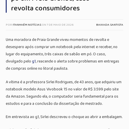
revolta consumidores
POR
ITANHAÉM NOTÍCIAS
ON
7 DE MAIO DE 2026
BAIXADA SANTISTA
Uma moradora de
Praia Grande
viveu momentos de revolta e
desespero após comprar um notebook pela internet e receber, no
lugar do equipamento, três caixas de sabão em pó. O caso,
divulgado pelo
g1
, reacende o alerta sobre problemas em entregas
de compras online no litoral paulista.
A vítima é a professora Sirlei Rodrigues, de 43 anos, que adquiriu um
notebook modelo Asus Vivobook 15 no valor de R$ 3.599 pelo site
da Amazon. Segundo ela, o computador seria fundamental para os
estudos e para a conclusão da dissertação de mestrado.
Em entrevista ao g1, Sirlei descreveu o choque ao abrir a embalagem.