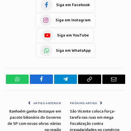
Siga em Facebook
Siga em Instagram
Siga em YouTube
Siga em WhatsApp
WhatsApp
Facebook
Telegrama
Copiar
E-
Link
mail
ARTIGO ANTERIOR
PRÓXIMO ARTIGO
Itanhaém ganha destaque em
São Vicente coloca força-
pacote bilionário do Governo
tarefa nas ruas em mega
de SP com novas obras viárias
fiscalização contra
na região
irregularidades no comércio