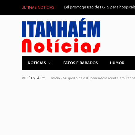
Lei prorroga uso de FGTS para hospitai
ÚLTIMAS NOTÍCIAS:
NOTÍCIAS
FATOS E BABADOS
HUMOR
VOCÊ ESTÁ EM:
Início
»
Suspeito de estuprar adolescente em Itanha