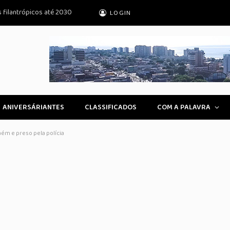
s filantrópicos até 2030
LOGIN
ANIVERSÁRIANTES
CLASSIFICADOS
COM A PALAVRA
ém e preso pela polícia