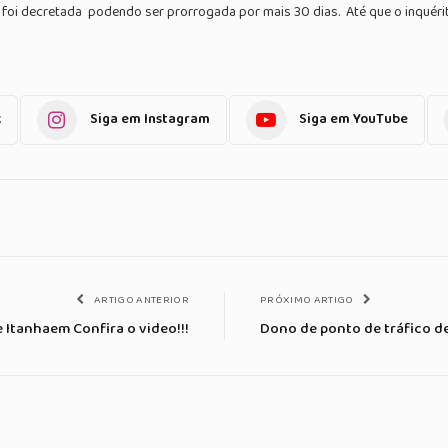
s foi decretada podendo ser prorrogada por mais 30 dias. Até que o inquérit
k
Siga em Instagram
Siga em YouTube
ARTIGO ANTERIOR
PRÓXIMO ARTIGO
 Itanhaem Confira o video!!!
Dono de ponto de tráfico d