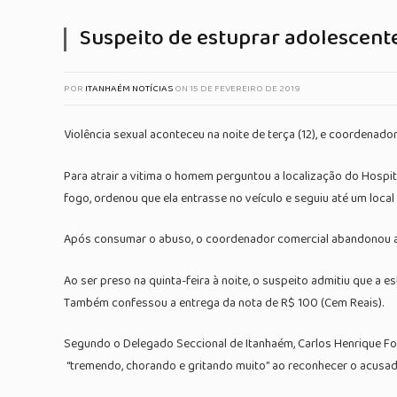
Suspeito de estuprar adolescente
POR
ITANHAÉM NOTÍCIAS
ON
15 DE FEVEREIRO DE 2019
Violência sexual aconteceu na noite de terça (12), e coordenador
Para atrair a vitima o homem perguntou a localização do Hosp
fogo, ordenou que ela entrasse no veículo e seguiu até um loca
Após consumar o abuso, o coordenador comercial abandonou a ví
Ao ser preso na quinta-feira à noite, o suspeito admitiu que a
Também confessou a entrega da nota de R$ 100 (Cem Reais).
Segundo o Delegado Seccional de Itanhaém, Carlos Henrique Fo
“tremendo, chorando e gritando muito” ao reconhecer o acusad