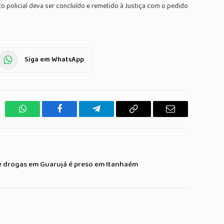
o policial deva ser concluído e remetido à Justiça com o pedido
Siga em WhatsApp
WhatsApp
Facebook
Telegrama
Copiar
E-
Link
mail
e drogas em Guarujá é preso em Itanhaém