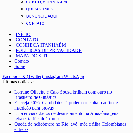
CONHEÇA ITANHAÉM
QUEM SOMOS
DENUNCIE AQUI
CONTATO
INÍCIO
CONTATO
CONHEÇA ITANHAÉM
POLÍTICAS DE PRIVACIDADE
MAPA DO SITE
Contato
Sobre
Facebook
X (Twitter)
Instagram
WhatsApp
Últimas notícias:
Lorrane Oliveira e Caio Souza brilham com ouro no
Brasileiro de Ginástica
Encceja 2026: Candidatos já podem consultar cartão de
inscrição para provas
Lula enviará dados de desmatamento na Amazônia para
rebater tarifas de Trump
Queda de helicóptero no Rio: avó, mãe e filha Colombianas
entre as