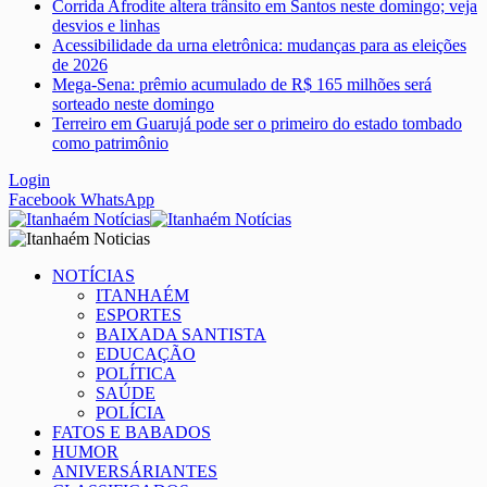
Corrida Afrodite altera trânsito em Santos neste domingo; veja
desvios e linhas
Acessibilidade da urna eletrônica: mudanças para as eleições
de 2026
Mega-Sena: prêmio acumulado de R$ 165 milhões será
sorteado neste domingo
Terreiro em Guarujá pode ser o primeiro do estado tombado
como patrimônio
Login
Facebook
WhatsApp
NOTÍCIAS
ITANHAÉM
ESPORTES
BAIXADA SANTISTA
EDUCAÇÃO
POLÍTICA
SAÚDE
POLÍCIA
FATOS E BABADOS
HUMOR
ANIVERSÁRIANTES