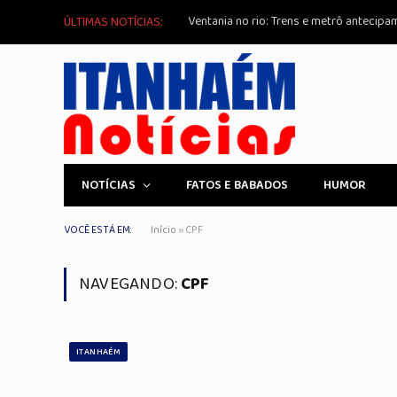
Ventania no rio: Trens e metrô antecipa
ÚLTIMAS NOTÍCIAS:
NOTÍCIAS
FATOS E BABADOS
HUMOR
VOCÊ ESTÁ EM:
Início
»
CPF
NAVEGANDO:
CPF
ITANHAÉM