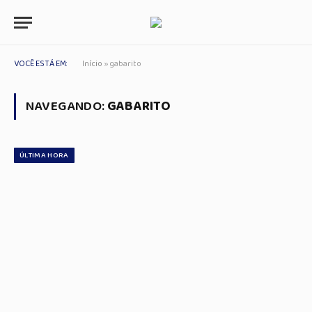
VOCÊ ESTÁ EM:
Início
»
gabarito
NAVEGANDO:
GABARITO
ÚLTIMA HORA