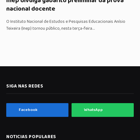
Inep divulga gabarito preliminar da prova
nacional docente
O Instituto Nacional de Estudos e Pesquisas Educacionais Anísio
Teixeira (Inep) tornou público, nesta terça-feira…
SIGA NAS REDES
Facebook
WhatsApp
NOTICIAS POPULARES