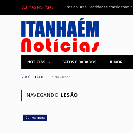
Juros no Brasil: entidades consideram co
ÚLTIMAS NOTÍCIAS:
NOTÍCIAS
FATOS E BABADOS
HUMOR
VOCÊ ESTÁ EM:
Início
»
lesão
NAVEGANDO:
LESÃO
ÚLTIMA HORA