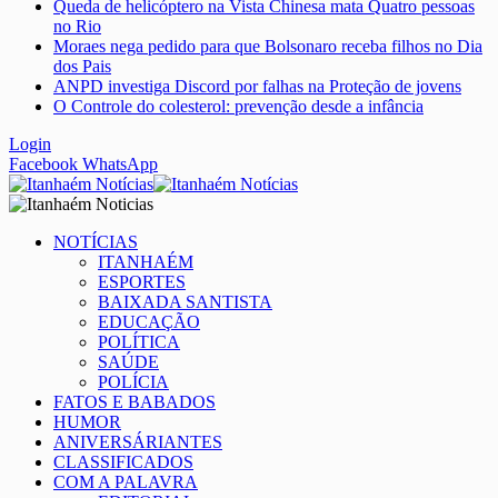
Queda de helicóptero na Vista Chinesa mata Quatro pessoas
no Rio
Moraes nega pedido para que Bolsonaro receba filhos no Dia
dos Pais
ANPD investiga Discord por falhas na Proteção de jovens
O Controle do colesterol: prevenção desde a infância
Login
Facebook
WhatsApp
NOTÍCIAS
ITANHAÉM
ESPORTES
BAIXADA SANTISTA
EDUCAÇÃO
POLÍTICA
SAÚDE
POLÍCIA
FATOS E BABADOS
HUMOR
ANIVERSÁRIANTES
CLASSIFICADOS
COM A PALAVRA