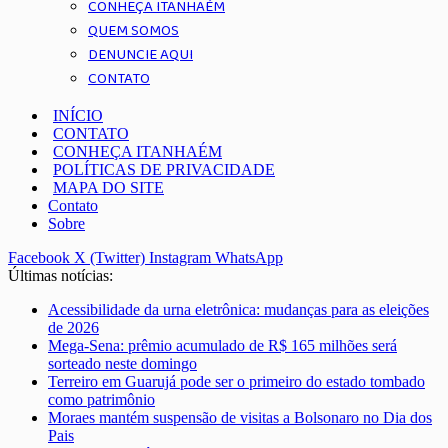
CONHEÇA ITANHAÉM
QUEM SOMOS
DENUNCIE AQUI
CONTATO
INÍCIO
CONTATO
CONHEÇA ITANHAÉM
POLÍTICAS DE PRIVACIDADE
MAPA DO SITE
Contato
Sobre
Facebook
X (Twitter)
Instagram
WhatsApp
Últimas notícias:
Acessibilidade da urna eletrônica: mudanças para as eleições
de 2026
Mega-Sena: prêmio acumulado de R$ 165 milhões será
sorteado neste domingo
Terreiro em Guarujá pode ser o primeiro do estado tombado
como patrimônio
Moraes mantém suspensão de visitas a Bolsonaro no Dia dos
Pais