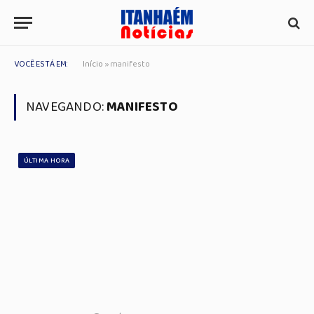
VOCÊ ESTÁ EM:
Início
»
manifesto
NAVEGANDO:
MANIFESTO
ÚLTIMA HORA