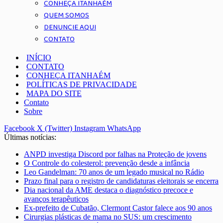
CONHEÇA ITANHAÉM
QUEM SOMOS
DENUNCIE AQUI
CONTATO
INÍCIO
CONTATO
CONHEÇA ITANHAÉM
POLÍTICAS DE PRIVACIDADE
MAPA DO SITE
Contato
Sobre
Facebook
X (Twitter)
Instagram
WhatsApp
Últimas notícias:
ANPD investiga Discord por falhas na Proteção de jovens
O Controle do colesterol: prevenção desde a infância
Leo Gandelman: 70 anos de um legado musical no Rádio
Prazo final para o registro de candidaturas eleitorais se encerra
Dia nacional da AME destaca o diagnóstico precoce e
avanços terapêuticos
Ex-prefeito de Cubatão, Clermont Castor falece aos 90 anos
Cirurgias plásticas de mama no SUS: um crescimento