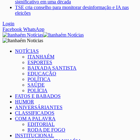
significativo em uma década
TSE cria conselho para monitorar desinformação e IA nas
eleições
Login
Facebook
WhatsApp
NOTÍCIAS
ITANHAÉM
ESPORTES
BAIXADA SANTISTA
EDUCAÇÃO
POLÍTICA
SAÚDE
POLÍCIA
FATOS E BABADOS
HUMOR
ANIVERSÁRIANTES
CLASSIFICADOS
COM A PALAVRA
EDITORIAL
RODA DE FOGO
INSTITUCIONAL