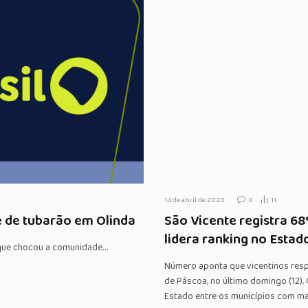
14 de abril de 2020
0
11
 de tubarão em Olinda
São Vicente registra 6
lidera ranking no Estad
a que chocou a comunidade…
Número aponta que vicentinos resp
de Páscoa, no último domingo (12).
Estado entre os municípios com mai