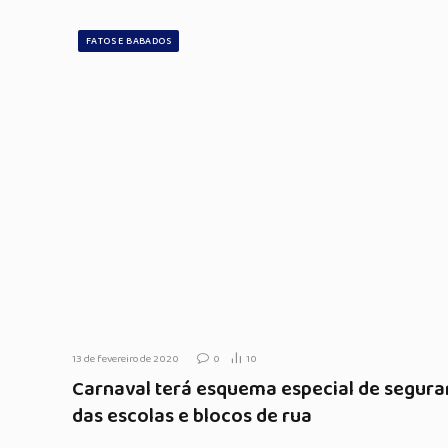
FATOS E BABADOS
13 de fevereiro de 2020
0
10
Carnaval terá esquema especial de seguran
das escolas e blocos de rua