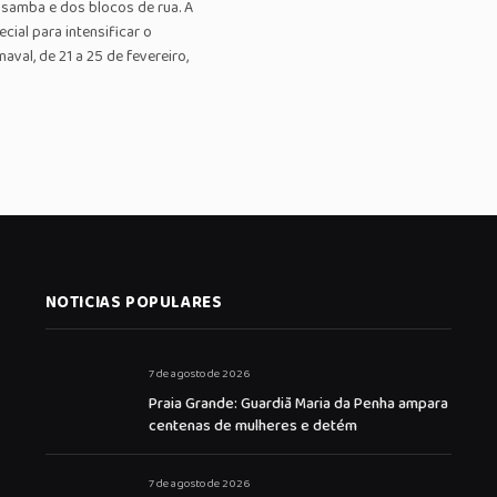
 samba e dos blocos de rua. A
cial para intensificar o
val, de 21 a 25 de fevereiro,
NOTICIAS POPULARES
7 de agosto de 2026
Praia Grande: Guardiã Maria da Penha ampara
centenas de mulheres e detém
7 de agosto de 2026