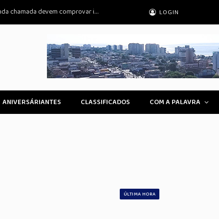
Prouni 2026: pré-selecionados da segunda chamada devem comprovar informações
LOGIN
ANIVERSÁRIANTES
CLASSIFICADOS
COM A PALAVRA
ÚLTIMA HORA