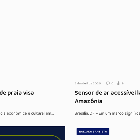
5 de abril de 2026
0
9
de praia visa
Sensor de ar acessível
Amazônia
ncia econômica e cultural em…
Brasília, DF – Em um marco signifi
BAIXADA SANTISTA