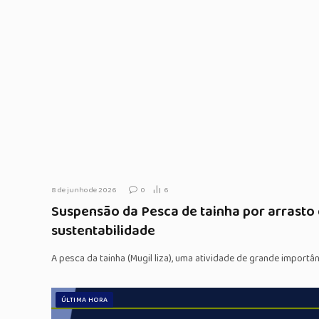
8 de junho de 2026
0
6
Suspensão da Pesca de tainha por arrasto 
sustentabilidade
A pesca da tainha (Mugil liza), uma atividade de grande importâ
ÚLTIMA HORA