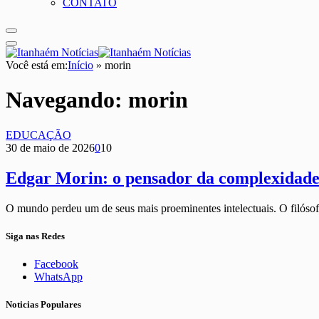
CONTATO
Você está em:
Início
»
morin
Navegando:
morin
EDUCAÇÃO
30 de maio de 2026
0
10
Edgar Morin: o pensador da complexidade 
O mundo perdeu um de seus mais proeminentes intelectuais. O filóso
Siga nas Redes
Facebook
WhatsApp
Noticias Populares