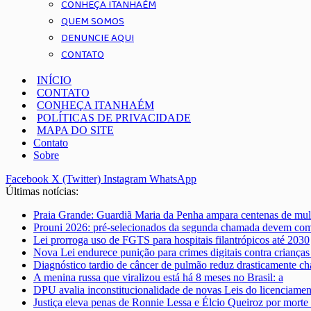
CONHEÇA ITANHAÉM
QUEM SOMOS
DENUNCIE AQUI
CONTATO
INÍCIO
CONTATO
CONHEÇA ITANHAÉM
POLÍTICAS DE PRIVACIDADE
MAPA DO SITE
Contato
Sobre
Facebook
X (Twitter)
Instagram
WhatsApp
Últimas notícias:
Praia Grande: Guardiã Maria da Penha ampara centenas de mul
Prouni 2026: pré-selecionados da segunda chamada devem co
Lei prorroga uso de FGTS para hospitais filantrópicos até 2030
Nova Lei endurece punição para crimes digitais contra crianças
Diagnóstico tardio de câncer de pulmão reduz drasticamente ch
A menina russa que viralizou está há 8 meses no Brasil: a
DPU avalia inconstitucionalidade de novas Leis do licenciame
Justiça eleva penas de Ronnie Lessa e Élcio Queiroz por morte