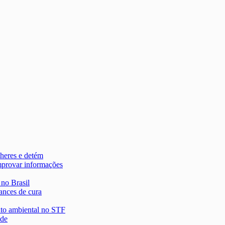
heres e detém
mprovar informações
 no Brasil
ances de cura
nto ambiental no STF
 de