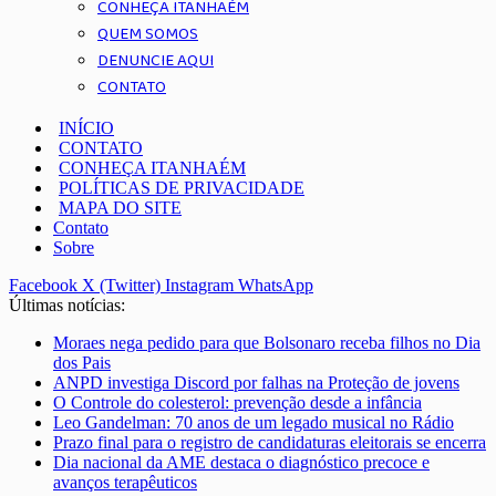
CONHEÇA ITANHAÉM
QUEM SOMOS
DENUNCIE AQUI
CONTATO
INÍCIO
CONTATO
CONHEÇA ITANHAÉM
POLÍTICAS DE PRIVACIDADE
MAPA DO SITE
Contato
Sobre
Facebook
X (Twitter)
Instagram
WhatsApp
Últimas notícias:
Moraes nega pedido para que Bolsonaro receba filhos no Dia
dos Pais
ANPD investiga Discord por falhas na Proteção de jovens
O Controle do colesterol: prevenção desde a infância
Leo Gandelman: 70 anos de um legado musical no Rádio
Prazo final para o registro de candidaturas eleitorais se encerra
Dia nacional da AME destaca o diagnóstico precoce e
avanços terapêuticos