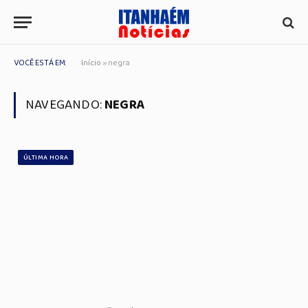
VOCÊ ESTÁ EM:
Início
»
negra
NAVEGANDO:
NEGRA
ÚLTIMA HORA