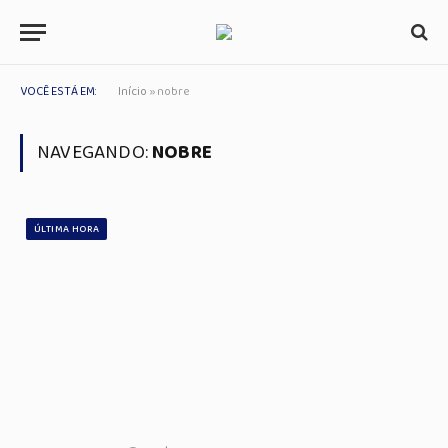
VOCÊ ESTÁ EM:
Início
»
nobre
NAVEGANDO:
NOBRE
ÚLTIMA HORA