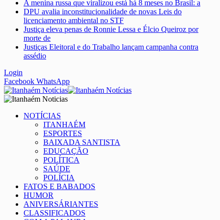
A menina russa que viralizou está há 8 meses no Brasil: a
DPU avalia inconstitucionalidade de novas Leis do
licenciamento ambiental no STF
Justiça eleva penas de Ronnie Lessa e Élcio Queiroz por
morte de
Justiças Eleitoral e do Trabalho lançam campanha contra
assédio
Login
Facebook
WhatsApp
NOTÍCIAS
ITANHAÉM
ESPORTES
BAIXADA SANTISTA
EDUCAÇÃO
POLÍTICA
SAÚDE
POLÍCIA
FATOS E BABADOS
HUMOR
ANIVERSÁRIANTES
CLASSIFICADOS