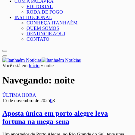
COM A PALAVRA
EDITORIAL
RODA DE FOGO
INSTITUCIONAL
CONHEÇA ITANHAÉM
QUEM SOMOS
DENUNCIE AQUI
CONTATO
Você está em:
Início
»
noite
Navegando:
noite
ÚLTIMA HORA
15 de novembro de 2025
0
8
Aposta única em porto alegre leva
fortuna na mega-sena
Um apostador de Porto Alegre, no Rio Grande do Sul, teve uma