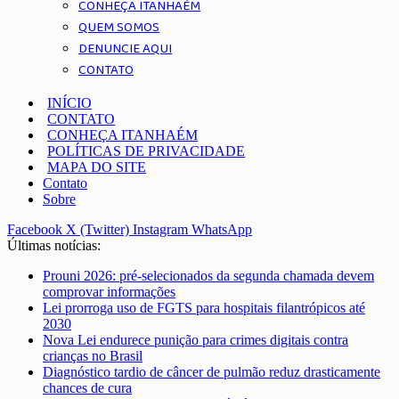
CONHEÇA ITANHAÉM
QUEM SOMOS
DENUNCIE AQUI
CONTATO
INÍCIO
CONTATO
CONHEÇA ITANHAÉM
POLÍTICAS DE PRIVACIDADE
MAPA DO SITE
Contato
Sobre
Facebook
X (Twitter)
Instagram
WhatsApp
Últimas notícias:
Prouni 2026: pré-selecionados da segunda chamada devem
comprovar informações
Lei prorroga uso de FGTS para hospitais filantrópicos até
2030
Nova Lei endurece punição para crimes digitais contra
crianças no Brasil
Diagnóstico tardio de câncer de pulmão reduz drasticamente
chances de cura