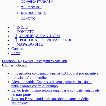
CONHEÇA ITANHAÉM
QUEM SOMOS
DENUNCIE AQUI
CONTATO
INÍCIO
CONTATO
CONHEÇA ITANHAÉM
POLÍTICAS DE PRIVACIDADE
MAPA DO SITE
Contato
Sobre
Facebook
X (Twitter)
Instagram
WhatsApp
Últimas notícias:
Influenciador condenado a pagar R$ 100 mil por incentivar
‘rolezinhos’ em Peruíbe
Alerta de saúde: Empresas devem apoiar vacinação de
trabalhadores contra o sarampo
Lei do frete mínimo reforça garantias e combate ilegalidade
no transporte
Juros no Brasil: entidades consideram corte da Selic
insuficiente