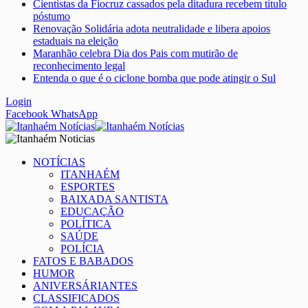
Cientistas da Fiocruz cassados pela ditadura recebem título
póstumo
Renovação Solidária adota neutralidade e libera apoios
estaduais na eleição
Maranhão celebra Dia dos Pais com mutirão de
reconhecimento legal
Entenda o que é o ciclone bomba que pode atingir o Sul
Login
Facebook
WhatsApp
NOTÍCIAS
ITANHAÉM
ESPORTES
BAIXADA SANTISTA
EDUCAÇÃO
POLÍTICA
SAÚDE
POLÍCIA
FATOS E BABADOS
HUMOR
ANIVERSÁRIANTES
CLASSIFICADOS