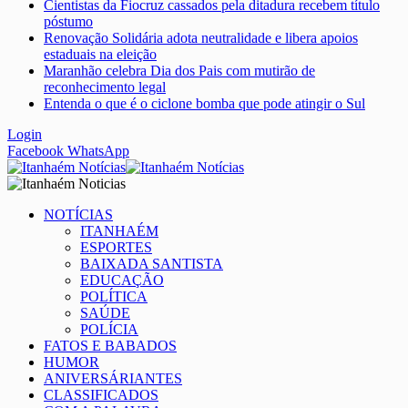
Cientistas da Fiocruz cassados pela ditadura recebem título
póstumo
Renovação Solidária adota neutralidade e libera apoios
estaduais na eleição
Maranhão celebra Dia dos Pais com mutirão de
reconhecimento legal
Entenda o que é o ciclone bomba que pode atingir o Sul
Login
Facebook
WhatsApp
NOTÍCIAS
ITANHAÉM
ESPORTES
BAIXADA SANTISTA
EDUCAÇÃO
POLÍTICA
SAÚDE
POLÍCIA
FATOS E BABADOS
HUMOR
ANIVERSÁRIANTES
CLASSIFICADOS