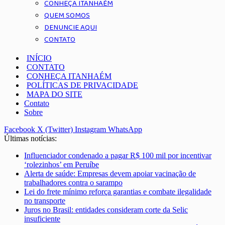
CONHEÇA ITANHAÉM
QUEM SOMOS
DENUNCIE AQUI
CONTATO
INÍCIO
CONTATO
CONHEÇA ITANHAÉM
POLÍTICAS DE PRIVACIDADE
MAPA DO SITE
Contato
Sobre
Facebook
X (Twitter)
Instagram
WhatsApp
Últimas notícias:
Influenciador condenado a pagar R$ 100 mil por incentivar
‘rolezinhos’ em Peruíbe
Alerta de saúde: Empresas devem apoiar vacinação de
trabalhadores contra o sarampo
Lei do frete mínimo reforça garantias e combate ilegalidade
no transporte
Juros no Brasil: entidades consideram corte da Selic
insuficiente