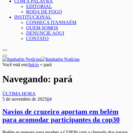
COM A PALAVRA
EDITORIAL
RODA DE FOGO
INSTITUCIONAL
CONHEÇA ITANHAÉM
QUEM SOMOS
DENUNCIE AQUI
CONTATO
Você está em:
Início
»
pará
Navegando:
pará
ÚLTIMA HORA
5 de novembro de 2025
0
4
Navios de cruzeiro aportam em belém
para acomodar participantes da cop30
Belém se prepara para receber a COP30 com a chegada dos navios