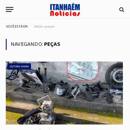
VOCÊ ESTÁ EM:
Início
»
peças
NAVEGANDO:
PEÇAS
ÚLTIMA HORA