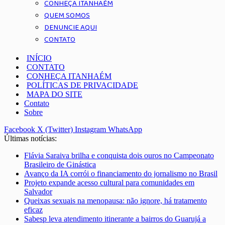
CONHEÇA ITANHAÉM
QUEM SOMOS
DENUNCIE AQUI
CONTATO
INÍCIO
CONTATO
CONHEÇA ITANHAÉM
POLÍTICAS DE PRIVACIDADE
MAPA DO SITE
Contato
Sobre
Facebook
X (Twitter)
Instagram
WhatsApp
Últimas notícias:
Flávia Saraiva brilha e conquista dois ouros no Campeonato
Brasileiro de Ginástica
Avanço da IA corrói o financiamento do jornalismo no Brasil
Projeto expande acesso cultural para comunidades em
Salvador
Queixas sexuais na menopausa: não ignore, há tratamento
eficaz
Sabesp leva atendimento itinerante a bairros do Guarujá a