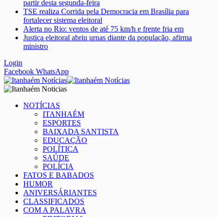
partir desta segunda-feira
TSE realiza Corrida pela Democracia em Brasília para
fortalecer sistema eleitoral
Alerta no Rio: ventos de até 75 km/h e frente fria em
Justiça eleitoral abriu urnas diante da população, afirma
ministro
Login
Facebook
WhatsApp
NOTÍCIAS
ITANHAÉM
ESPORTES
BAIXADA SANTISTA
EDUCAÇÃO
POLÍTICA
SAÚDE
POLÍCIA
FATOS E BABADOS
HUMOR
ANIVERSÁRIANTES
CLASSIFICADOS
COM A PALAVRA