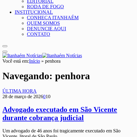
EDITORIAL
RODA DE FOGO
INSTITUCIONAL
CONHEÇA ITANHAÉM
QUEM SOMOS
DENUNCIE AQUI
CONTATO
Você está em:
Início
»
penhora
Navegando:
penhora
ÚLTIMA HORA
28 de março de 2026
0
10
Advogado executado em São Vicente
durante cobrança judicial
Um advogado de 46 anos foi tragicamente executado em São
Vicente, litoral de São Paulo,…