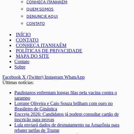
CONHEÇA ITANHAÉM
QUEM SOMOS
DENUNCIE AQUI
CONTATO
INÍCIO
CONTATO
CONHEÇA ITANHAÉM
POLÍTICAS DE PRIVACIDADE
MAPA DO SITE
Contato
Sobre
Facebook
X (Twitter)
Instagram
WhatsApp
Últimas notícias:
Paulistanos enfrentam longas filas pela vacina contra o
sarampo
Lorrane Oliveira e Caio Souza brilham com ouro no
Brasileiro de Ginástica
Encceja 2026: Candidatos já podem consultar cartão de
inscrição para provas
Lula enviará dados de desmatamento na Amazônia para
rebater tarifas de Trump