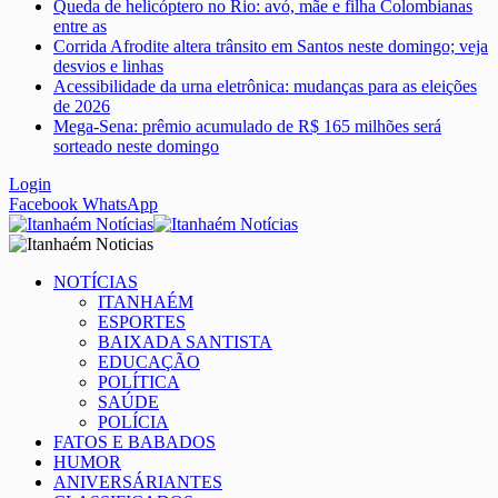
Queda de helicóptero no Rio: avó, mãe e filha Colombianas
entre as
Corrida Afrodite altera trânsito em Santos neste domingo; veja
desvios e linhas
Acessibilidade da urna eletrônica: mudanças para as eleições
de 2026
Mega-Sena: prêmio acumulado de R$ 165 milhões será
sorteado neste domingo
Login
Facebook
WhatsApp
NOTÍCIAS
ITANHAÉM
ESPORTES
BAIXADA SANTISTA
EDUCAÇÃO
POLÍTICA
SAÚDE
POLÍCIA
FATOS E BABADOS
HUMOR
ANIVERSÁRIANTES