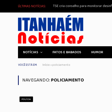
TSE cria conselho para monitorar desin
ÚLTIMAS NOTÍCIAS:
NOTÍCIAS
FATOS E BABADOS
HUMOR
VOCÊ ESTÁ EM:
Início
»
policiamento
NAVEGANDO:
POLICIAMENTO
POLÍCIA