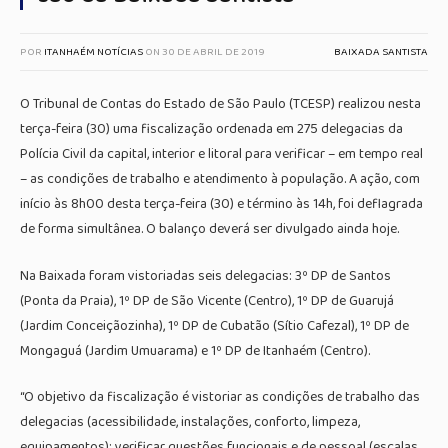
POR
ITANHAÉM NOTÍCIAS
ON
30 DE ABRIL DE 2019
BAIXADA SANTISTA
O Tribunal de Contas do Estado de São Paulo (TCESP) realizou nesta
terça-feira (30) uma fiscalização ordenada em 275 delegacias da
Polícia Civil da capital, interior e litoral para verificar – em tempo real
– as condições de trabalho e atendimento à população. A ação, com
início às 8h00 desta terça-feira (30) e término às 14h, foi deflagrada
de forma simultânea. O balanço deverá ser divulgado ainda hoje.
Na Baixada foram vistoriadas seis delegacias: 3º DP de Santos
(Ponta da Praia), 1º DP de São Vicente (Centro), 1º DP de Guarujá
(Jardim Conceiçãozinha), 1º DP de Cubatão (Sítio Cafezal), 1º DP de
Mongaguá (Jardim Umuarama) e 1º DP de Itanhaém (Centro).
“O objetivo da fiscalização é vistoriar as condições de trabalho das
delegacias (acessibilidade, instalações, conforto, limpeza,
equipamentos); verificar questões funcionais e de pessoal (escalas