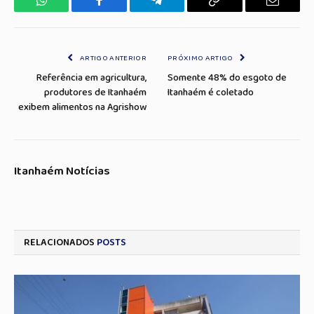
WhatsApp
Facebook
Telegrama
Copiar
E-
Link
mail
ARTIGO ANTERIOR
PRÓXIMO ARTIGO
Referência em agricultura,
Somente 48% do esgoto de
produtores de Itanhaém
Itanhaém é coletado
exibem alimentos na Agrishow
Itanhaém Notícias
RELACIONADOS
POSTS