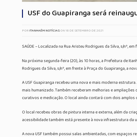
USF do Guapiranga será reinaugu
POR
ITANHAÉM NOTÍCIAS
ON
18 DE SETEMBRO DE 2021
SAÚDE – Localizada na Rua Aristeu Rodrigues da Silva, s/nº, em 
Na próxima segunda-feira (20), às 10 horas, a Prefeitura de It
Rodrigues da Silva, s/nº, em frente à Praça do Guapiranga, a no
A USF Guapiranga recebeu uma nova e mais moderna estrutura.
mais humanizado. Também receberam melhorias e ampliações os
curativos e medicação. O local ainda contará com dois amplos 
O local recebeu obras de pintura interna e externa, além da cria
acessibilidade também está presente à nova infraestrutura da
A nova USF também possui salas ambientadas, com espaços reser