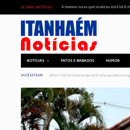
A menina russa que viralizou está há 8 m
ÚLTIMAS NOTÍCIAS:
NOTÍCIAS
FATOS E BABADOS
HUMOR
VOCÊ ESTÁ EM:
Início
»
USF do Guapiranga será reinaugurada na seg