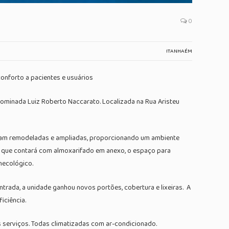
0
ITANHAÉM
conforto a pacientes e usuários
enominada Luiz Roberto Naccarato. Localizada na Rua Aristeu
oram remodeladas e ampliadas, proporcionando um ambiente
 que contará com almoxarifado em anexo, o espaço para
necológico.
entrada, a unidade ganhou novos portões, cobertura e lixeiras. A
iciência.
 serviços. Todas climatizadas com ar-condicionado.