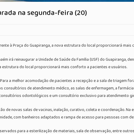
rada na segunda-feira (20)
frente à Praça do Guapiranga, a nova estrutura do local proporcionará mais 
anhaém irá reinaugurar a Unidade de Saúde da Família (USF) do Guapiranga, d
va estrutura do local proporcionará mais conforto a pacientes e usuários.
 Para a melhor acomodação de pacientes a recepção e a sala de triagem f
 consultórios de atendimento médico, as salas de enfermagem, a farmácia
consultórios odontológicos e um consultório exclusivo para atendimento gi
ção de novas salas de vacinas, inalação, curativo, coleta e coordenação. Na 
 unidade, com banheiros adaptados e rampa de acesso para pessoas com def
vados para a esterilização de materiais, sala de observação, entre outros