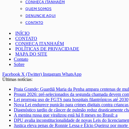
CONHEÇA ITANHAÉM
QUEM SOMOS
DENUNCIE AQUI
CONTATO
INÍCIO
CONTATO
CONHEÇA ITANHAÉM
POLÍTICAS DE PRIVACIDADE
MAPA DO SITE
Contato
Sobre
Facebook
X (Twitter)
Instagram
WhatsApp
Últimas notícias:
Praia Grande: Guardiã Maria da Penha ampara centenas de mul
Prouni 2026: pré-selecionados da segunda chamada devem co
Lei prorroga uso de FGTS para hospitais filantrópicos até 2030
Nova Lei endurece punição para crimes digitais contra crianças
Diagnóstico tardio de câncer de pulmão reduz drasticamente ch
A menina russa que viralizou está há 8 meses no Brasil: a
DPU avalia inconstitucionalidade de novas Leis do licenciame
Justiça eleva penas de Ronnie Lessa e Élcio Queiroz por morte