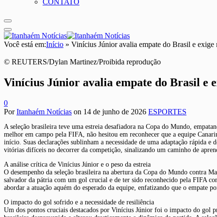
CONTATO
Você está em:
Início
»
Vinícius Júnior avalia empate do Brasil e exige
© REUTERS/Dylan Martinez/Proibida reprodução
Vinícius Júnior avalia empate do Brasil e 
0
Por
Itanhaém Notícias
on
14 de junho de 2026
ESPORTES
A seleção brasileira teve uma estreia desafiadora na Copa do Mundo, empatan
melhor em campo pela FIFA, não hesitou em reconhecer que a equipe Canarinho
início. Suas declarações sublinham a necessidade de uma adaptação rápida e de
vitórias difíceis no decorrer da competição, sinalizando um caminho de aprend
A análise crítica de Vinícius Júnior e o peso da estreia
O desempenho da seleção brasileira na abertura da Copa do Mundo contra Marr
salvador da pátria com um gol crucial e de ter sido reconhecido pela FIFA c
abordar a atuação aquém do esperado da equipe, enfatizando que o empate por 1
O impacto do gol sofrido e a necessidade de resiliência
Um dos pontos cruciais destacados por Vinícius Júnior foi o impacto do gol 