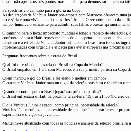
buscar não apenas os três pontos, mas também para demonstrar a melhora tátic
Perspectivas e o caminho para a glória na Copa
As declarações de Vinícius Júnior pós-empate com Marrocos oferecem uma jan
necessária e uma visão clara dos desafios à frente. O reconhecimento das difi
tempo, humilde o suficiente para admitir suas falhas e buscar aprimoramento 
O caminho para o hexacampeonato mundial é longo e repleto de obstáculos, com
confronto contra o Haiti representa mais do que apenas uma oportunidade de s
talentoso e a estrela de Vinícius Júnior brilhando, o Brasil tem todos os ingre
implementadas com urgência e eficácia para evitar surpresas nas próximas eta
Perguntas frequentes sobre a estreia do Brasil
Qual foi o resultado da estreia do Brasil na Copa do Mundo?
O Brasil empatou em 1 a 1 com Marrocos em sua primeira partida na Copa 
Quem marcou o gol do Brasil e foi eleito o melhor em campo?
O atacante Vinícius Júnior marcou o gol da seleção brasileira e foi eleito o
Quando e contra quem o Brasil jogará sua próxima partida?
O Brasil enfrentará o Haiti na próxima terça-feira (19), às 21h30 (horário de
O que Vinícius Júnior destacou como principal necessidade da seleção?
Vinícius Júnior enfatizou a necessidade de a equipe “melhorar” e estar prepa
experiência e o vigor da juventude.
Mantenha-se atualizado com todas as notícias e análises da seleção brasilei