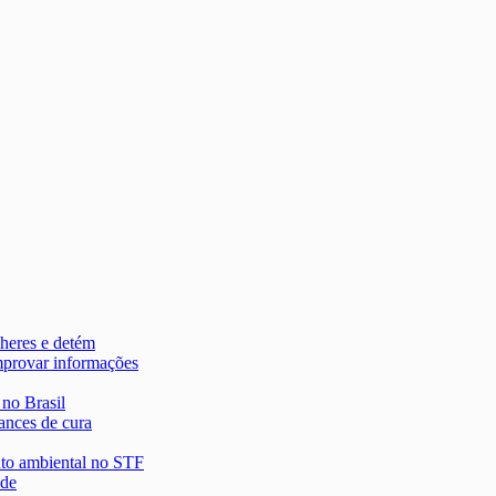
heres e detém
mprovar informações
 no Brasil
ances de cura
nto ambiental no STF
 de