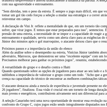
brasileira desprevenida e alterou drasticamente a dinâmica da partida. A sel
com sua agressividade e entrosamento.
“Sem dúvidas, tem o peso da estreia. É sempre o jogo mais difícil, em que vo
tomar um gol tão cedo forçou a seleção a mudar sua estratégia e a correr atr
reinventar em campo.
A declaração de Vini Jr. reflete a mentalidade de que, em um torneio tão co
sofrer, que virar jogos. E temos que estar preparados para isso”, sentenciou. 
pressão de uma estreia, a necessidade de se impor e a capacidade de reagir a
entrosamento e qualidade, serviu como um alerta claro para as exigências do
Júnior dez minutos após o gol marroquino, o atacante deixou claro que o result
Próximos passos e a importância da união do elenco
Além da análise sobre o desempenho na estreia, Vinícius Júnior também abord
adversário, Marrocos, que demonstrou ser uma “excelente equipe” com um long
Precisamos melhorar para ganhar os próximos jogos”, resumiu, estabelecendo
A versatilidade do grupo e o desafio contra o Haiti
Quando questionado sobre as opções de jogadores para atuar ao seu lado e a f
sublinhou a importância de valorizar o grupo como um todo. “Acho que a gente
crença na capacidade do técnico de encontrar as melhores combinações táticas
O atacante destacou ainda a mescla de experiência e juventude presente no e
26 jogadores”, finalizou. Essa visão é crucial em um torneio de longa duraçã
mais jovens e energéticos, contribuírem ativamente será um diferencial para a 
A seleção Canarinho terá uma nova oportunidade de mostrar essa evolução na pr
confronto do Grupo C, cujos jogos estão sendo integralmente disputados nos E