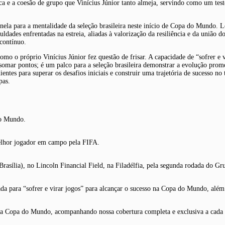
a e a coesão de grupo que Vinícius Júnior tanto almeja, servindo como um teste
ela para a mentalidade da seleção brasileira neste início de Copa do Mundo. 
culdades enfrentadas na estreia, aliadas à valorização da resiliência e da união
contínuo.
o o próprio Vinícius Júnior fez questão de frisar. A capacidade de “sofrer e 
omar pontos; é um palco para a seleção brasileira demonstrar a evolução promet
dientes para superar os desafios iniciais e construir uma trajetória de sucesso no
pas.
do Mundo.
 melhor jogador em campo pela FIFA.
 Brasília), no Lincoln Financial Field, na Filadélfia, pela segunda rodada do Gr
rada para “sofrer e virar jogos” para alcançar o sucesso na Copa do Mundo, além
ra na Copa do Mundo, acompanhando nossa cobertura completa e exclusiva a cada