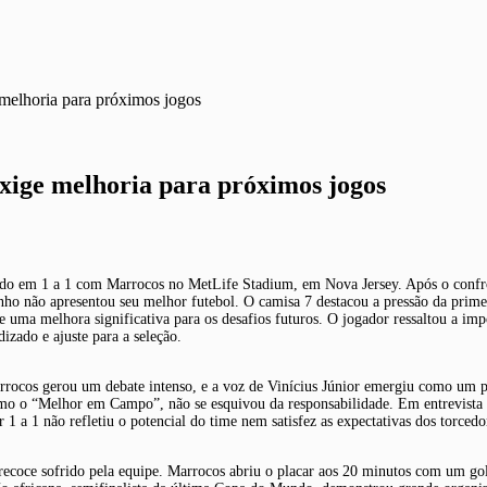
 melhoria para próximos jogos
exige melhoria para próximos jogos
do em 1 a 1 com Marrocos no MetLife Stadium, em Nova Jersey. Após o confronto
 não apresentou seu melhor futebol. O camisa 7 destacou a pressão da primeira
 uma melhora significativa para os desafios futuros. O jogador ressaltou a imp
izado e ajuste para a seleção.
ocos gerou um debate intenso, e a voz de Vinícius Júnior emergiu como um pont
omo o “Melhor em Campo”, não se esquivou da responsabilidade. Em entrevista co
 a 1 não refletiu o potencial do time nem satisfez as expectativas dos torcedo
precoce sofrido pela equipe. Marrocos abriu o placar aos 20 minutos com um gol