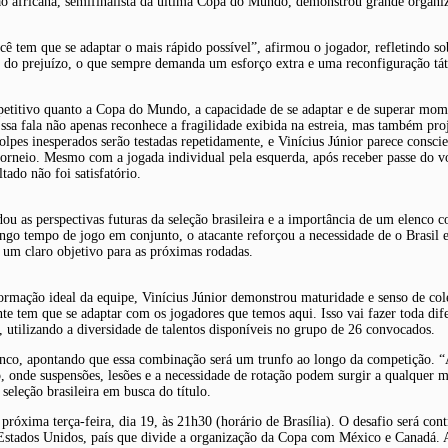
eção africana, semifinalista da última Copa do Mundo, demonstrou grande organ
cê tem que se adaptar o mais rápido possível”, afirmou o jogador, refletindo s
ás do prejuízo, o que sempre demanda um esforço extra e uma reconfiguração táti
mpetitivo quanto a Copa do Mundo, a capacidade de se adaptar e de superar mom
Essa fala não apenas reconhece a fragilidade exibida na estreia, mas também proj
 golpes inesperados serão testadas repetidamente, e Vinícius Júnior parece cons
 torneio. Mesmo com a jogada individual pela esquerda, após receber passe do 
ado não foi satisfatório.
ou as perspectivas futuras da seleção brasileira e a importância de um elenco
o tempo de jogo em conjunto, o atacante reforçou a necessidade de o Brasil evo
 um claro objetivo para as próximas rodadas.
ormação ideal da equipe, Vinícius Júnior demonstrou maturidade e senso de cole
 tem que se adaptar com os jogadores que temos aqui. Isso vai fazer toda difer
, utilizando a diversidade de talentos disponíveis no grupo de 26 convocados.
lenco, apontando que essa combinação será um trunfo ao longo da competição. “
o, onde suspensões, lesões e a necessidade de rotação podem surgir a qualquer 
seleção brasileira em busca do título.
óxima terça-feira, dia 19, às 21h30 (horário de Brasília). O desafio será contr
stados Unidos, país que divide a organização da Copa com México e Canadá. A pa