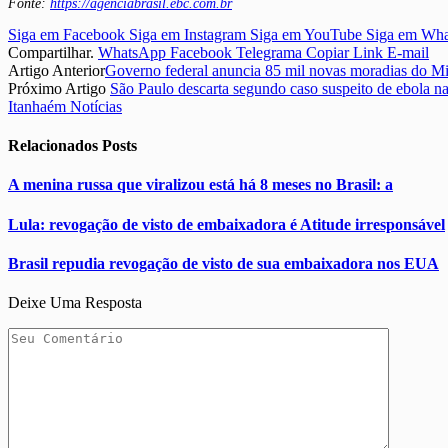
Fonte:
https://agenciabrasil.ebc.com.br
Siga em Facebook
Siga em Instagram
Siga em YouTube
Siga em Wh
Compartilhar.
WhatsApp
Facebook
Telegrama
Copiar Link
E-mail
Artigo Anterior
Governo federal anuncia 85 mil novas moradias do M
Próximo Artigo
São Paulo descarta segundo caso suspeito de ebola na
Itanhaém Notícias
Relacionados
Posts
A menina russa que viralizou está há 8 meses no Brasil: a
Lula: revogação de visto de embaixadora é Atitude irresponsável
Brasil repudia revogação de visto de sua embaixadora nos EUA
Deixe Uma Resposta