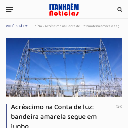
VOCÊ ESTÁ EM:
Início
»
Acréscimo na Conta de luz: bandeira amarela segue em junho
© Tânia Rêgo/Agência Brasil
Acréscimo na Conta de luz:
0
bandeira amarela segue em
junho