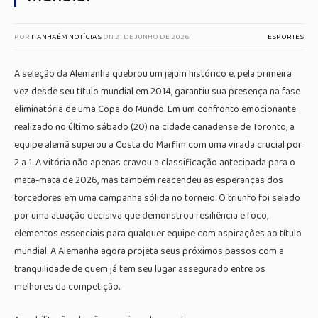
POR
ITANHAÉM NOTÍCIAS
ON
21 DE JUNHO DE 2026
ESPORTES
A seleção da Alemanha quebrou um jejum histórico e, pela primeira
vez desde seu título mundial em 2014, garantiu sua presença na fase
eliminatória de uma Copa do Mundo. Em um confronto emocionante
realizado no último sábado (20) na cidade canadense de Toronto, a
equipe alemã superou a Costa do Marfim com uma virada crucial por
2 a 1. A vitória não apenas cravou a classificação antecipada para o
mata-mata de 2026, mas também reacendeu as esperanças dos
torcedores em uma campanha sólida no torneio. O triunfo foi selado
por uma atuação decisiva que demonstrou resiliência e foco,
elementos essenciais para qualquer equipe com aspirações ao título
mundial. A Alemanha agora projeta seus próximos passos com a
tranquilidade de quem já tem seu lugar assegurado entre os
melhores da competição.