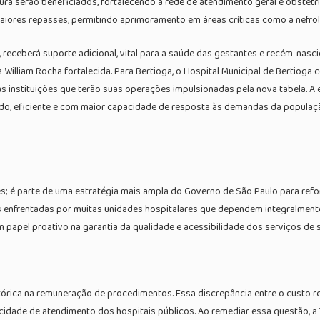
ura serão beneficiados, fortalecendo a rede de atendimento geral e obstétr
maiores repasses, permitindo aprimoramento em áreas críticas como a nefro
e, receberá suporte adicional, vital para a saúde das gestantes e recém-nasc
 William Rocha fortalecida. Para Bertioga, o Hospital Municipal de Bertioga
s instituições que terão suas operações impulsionadas pela nova tabela. A
do, eficiente e com maior capacidade de resposta às demandas da populaçã
 é parte de uma estratégia mais ampla do Governo de São Paulo para reform
s enfrentadas por muitas unidades hospitalares que dependem integralment
 papel proativo na garantia da qualidade e acessibilidade dos serviços de 
istórica na remuneração de procedimentos. Essa discrepância entre o custo r
dade de atendimento dos hospitais públicos. Ao remediar essa questão, a T