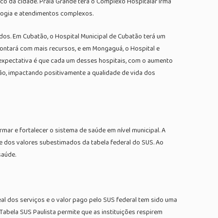
ico da cidade. Praia Grande terá o Complexo Hospitalar Irmã
logia e atendimentos complexos.
idos. Em Cubatão, o Hospital Municipal de Cubatão terá um
 contará com mais recursos, e em Mongaguá, o Hospital e
 expectativa é que cada um desses hospitais, com o aumento
o, impactando positivamente a qualidade de vida dos
ar e fortalecer o sistema de saúde em nível municipal. A
e dos valores subestimados da tabela federal do SUS. Ao
saúde.
eal dos serviços e o valor pago pelo SUS federal tem sido uma
abela SUS Paulista permite que as instituições respirem