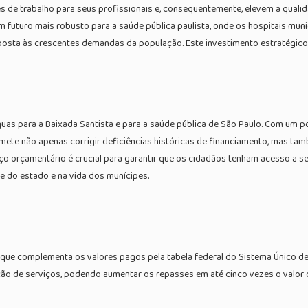
s de trabalho para seus profissionais e, consequentemente, elevem a quali
futuro mais robusto para a saúde pública paulista, onde os hospitais muni
osta às crescentes demandas da população. Este investimento estratégic
uas para a Baixada Santista e para a saúde pública de São Paulo. Com um po
promete não apenas corrigir deficiências históricas de financiamento, mas 
forço orçamentário é crucial para garantir que os cidadãos tenham acesso a 
e do estado e na vida dos munícipes.
que complementa os valores pagos pela tabela federal do Sistema Único d
ação de serviços, podendo aumentar os repasses em até cinco vezes o valor or