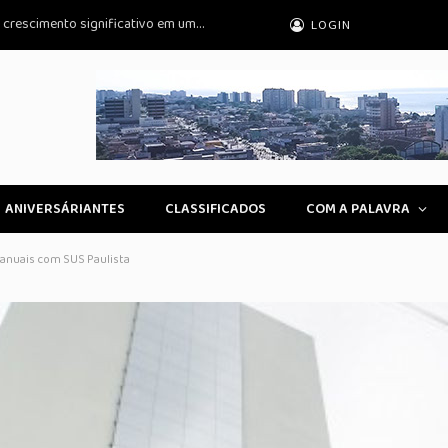
Cirurgias plásticas de mama no SUS: um crescimento significativo em uma década
LOGIN
ANIVERSÁRIANTES
CLASSIFICADOS
COM A PALAVRA
 anuais com SUS Paulista