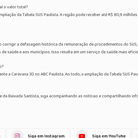
l o valor total?
mpliação da Tabela SUS Paulista. A região pode receber até R$ 80,9 milhões
ão corrigir a defasagem histórica da remuneração de procedimentos do SUS,
s de saúde e aos municípios. Isso resulta em um serviço de saúde mais efici
o?
ante a Caravana 3D no ABC Paulista. Ao todo, a ampliação da Tabela SUS Pau
de da Baixada Santista, siga acompanhando as notícias e compartilhando i
k
Siga em Instagram
Siga em YouTube