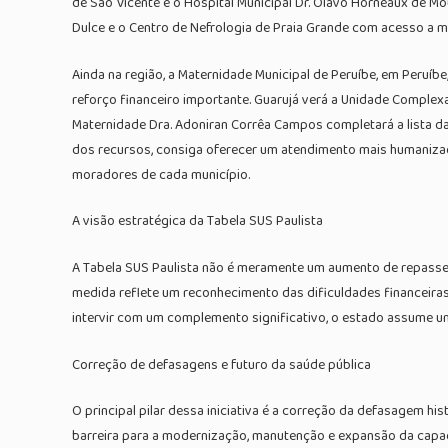
de São Vicente e o Hospital Municipal Dr. Olavo Horneaux de Mo
Dulce e o Centro de Nefrologia de Praia Grande com acesso a 
Ainda na região, a Maternidade Municipal de Peruíbe, em Peruíb
reforço financeiro importante. Guarujá verá a Unidade Complexa
Maternidade Dra. Adoniran Corrêa Campos completará a lista da
dos recursos, consiga oferecer um atendimento mais humaniza
moradores de cada município.
A visão estratégica da Tabela SUS Paulista
A Tabela SUS Paulista não é meramente um aumento de repasses;
medida reflete um reconhecimento das dificuldades financeira
intervir com um complemento significativo, o estado assume um
Correção de defasagens e futuro da saúde pública
O principal pilar dessa iniciativa é a correção da defasagem h
barreira para a modernização, manutenção e expansão da capaci