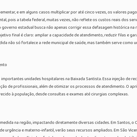
mentar, e em alguns casos multiplicar por até cinco vezes, os valores pag
, pois a tabela federal, muitas vezes, não reflete os custos reais dos serv
, o governo estadual busca não apenas corrigir essa defasagem histórica na
bjetivo final é claro: ampliar a capacidade de atendimento, reduzir filas e 
ida não só fortalece a rede municipal de saúde, mas também serve como um 
ento
3 importantes unidades hospitalares na Baixada Santista. Essa injeção de re
ação de profissionais, além de otimizar os processos de atendimento. O a
erecido à população, desde consultas e exames até cirurgias complexas.
 medida na região, impactando diretamente diversas cidades. Em Santos, o 
e urgência e materno-infantil, verão seus recursos ampliados. Em São Vicent