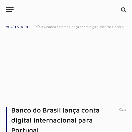
VOCÊ ESTÁ EM:
Início
»
Banco do Brasil lança conta digital internacional para Portugal
© Prefeitura de Lisboa/Divulgação
Banco do Brasil lança conta
0
digital internacional para
Portugal