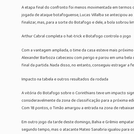
A etapa final do confronto foi menos movimentada em termos de 
jogada de ataque botafoguense, Lucas Villalba se antecipou ao 
finalizar, mas, para a sorte do Botafogo e dele, a bola sobrou l
Arthur Cabral completa o hat-trick e Botafogo controla o jogo
Com a vantagem ampliada, o time da casa esteve mais próximo d
Alexander Barboza cabeceou com perigo e parou em uma bela d
final da partida. Nada disso, no entanto, conseguiu estragar a f
Impacto na tabela e outros resultados da rodada
A vitória do Botafogo sobre o Corinthians teve um impacto sig
consideravelmente da zona de classificação para a próxima edi
Com 18 pontos, o Timão amargou a entrada na zona de rebaixam
Em outro jogo da tarde deste domingo, Bahia e Grêmio empatara
segundo tempo, mas o atacante Mateo Sanabria igualou para os