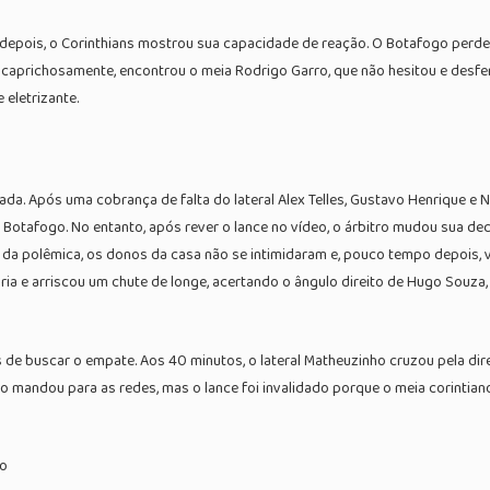
 depois, o Corinthians mostrou sua capacidade de reação. O Botafogo perde
caprichosamente, encontrou o meia Rodrigo Garro, que não hesitou e desfer
 eletrizante.
da. Após uma cobrança de falta do lateral Alex Telles, Gustavo Henrique e N
Botafogo. No entanto, após rever o lance no vídeo, o árbitro mudou sua de
 da polêmica, os donos da casa não se intimidaram e, pouco tempo depois, v
ária e arriscou um chute de longe, acertando o ângulo direito de Hugo Souza
s de buscar o empate. Aos 40 minutos, o lateral Matheuzinho cruzou pela dire
rto mandou para as redes, mas o lance foi invalidado porque o meia corintia
ão