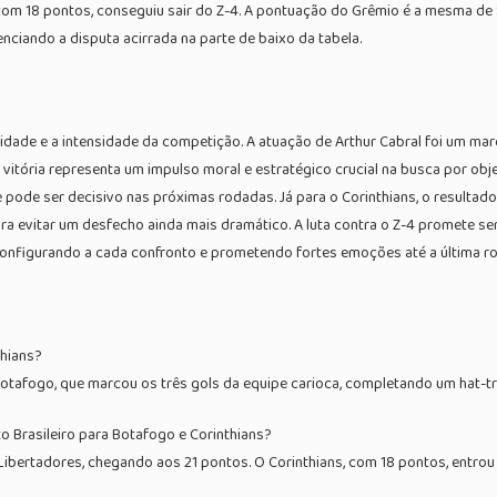
 com 18 pontos, conseguiu sair do Z-4. A pontuação do Grêmio é a mesma de 
ciando a disputa acirrada na parte de baixo da tabela.
lidade e a intensidade da competição. A atuação de Arthur Cabral foi um ma
 vitória representa um impulso moral e estratégico crucial na busca por ob
ode ser decisivo nas próximas rodadas. Já para o Corinthians, o resultado l
ra evitar um desfecho ainda mais dramático. A luta contra o Z-4 promete s
econfigurando a cada confronto e prometendo fortes emoções até a última r
thians?
Botafogo, que marcou os três gols da equipe carioca, completando um hat-tr
o Brasileiro para Botafogo e Corinthians?
Libertadores, chegando aos 21 pontos. O Corinthians, com 18 pontos, entrou