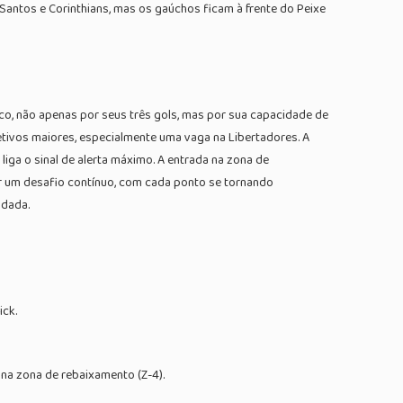
Santos e Corinthians, mas os gaúchos ficam à frente do Peixe
rco, não apenas por seus três gols, mas por sua capacidade de
jetivos maiores, especialmente uma vaga na Libertadores. A
iga o sinal de alerta máximo. A entrada na zona de
er um desafio contínuo, com cada ponto se tornando
odada.
ick.
 na zona de rebaixamento (Z-4).