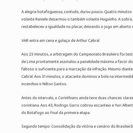
A alegria botafoguense, contudo, durou pouco. Quatro minutos
volante Raniele desarmou o também volante Huguinho. A sobra, 
restabeleceu a igualdade no placar, deixando o jogo em aberto e
VAR entra em cena e golaço de Arthur Cabral
Aos 23 minutos, a arbitragem do Campeonato Brasileiro foi testa
de Lima prontamente assinalou a penalidade máxima a favor do 
faltoso o suficiente para a marcação da infração. Mesmo diante
Cabral. Aos 31 minutos, o atacante dominou a bola na intermedi
incendiou o Nilton Santos.
Antes do intervalo, o Corinthians ainda teve duas chances clara
corintiana. Aos 43, Rodrigo Garro cobrou escanteio e Yuri Albe
do Botafogo ao final da primeira etapa.
Segundo tempo: Consolidação da vitória e cenário do Brasileir