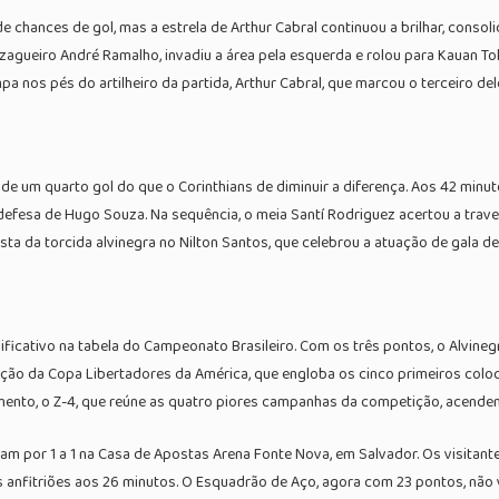
chances de gol, mas a estrela de Arthur Cabral continuou a brilhar, consol
zagueiro André Ramalho, invadiu a área pela esquerda e rolou para Kauan To
impa nos pés do artilheiro da partida, Arthur Cabral, que marcou o terceiro de
e um quarto gol do que o Corinthians de diminuir a diferença. Aos 42 minut
efesa de Hugo Souza. Na sequência, o meia Santí Rodriguez acertou a trav
esta da torcida alvinegra no Nilton Santos, que celebrou a atuação de gala de
nificativo na tabela do Campeonato Brasileiro. Com os três pontos, o Alvin
ção da Copa Libertadores da América, que engloba os cinco primeiros coloca
ento, o Z-4, que reúne as quatro piores campanhas da competição, acendend
m por 1 a 1 na Casa de Apostas Arena Fonte Nova, em Salvador. Os visitante
 anfitriões aos 26 minutos. O Esquadrão de Aço, agora com 23 pontos, não 