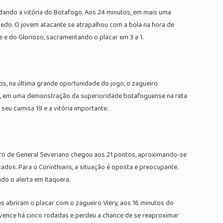
idando a vitória do Botafogo. Aos 24 minutos, em mais uma
ledo. O jovem atacante se atrapalhou com a bola na hora de
le e do Glorioso, sacramentando o placar em 3 a 1.
os, na última grande oportunidade do jogo, o zagueiro
e, em uma demonstração da superioridade botafoguense na reta
 seu camisa 19 e a vitória importante.
egro de General Severiano chegou aos 21 pontos, aproximando-se
dos. Para o Corinthians, a situação é oposta e preocupante.
o o alerta em Itaquera.
s abriram o placar com o zagueiro Viery, aos 16 minutos do
vence há cinco rodadas e perdeu a chance de se reaproximar