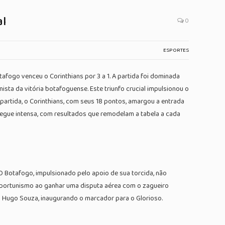
al
0
ESPORTES
fogo venceu o Corinthians por 3 a 1. A partida foi dominada
ista da vitória botafoguense. Este triunfo crucial impulsionou o
artida, o Corinthians, com seus 18 pontos, amargou a entrada
segue intensa, com resultados que remodelam a tabela a cada
 Botafogo, impulsionado pelo apoio de sua torcida, não
 oportunismo ao ganhar uma disputa aérea com o zagueiro
iro Hugo Souza, inaugurando o marcador para o Glorioso.