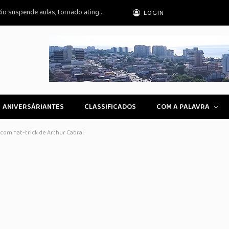
Ciclone extratropical afeta 12 estados; Rio suspende aulas, tornado atinge RS
LOGIN
ANIVERSÁRIANTES
CLASSIFICADOS
COM A PALAVRA
 com hat-trick de Arthur Cabral