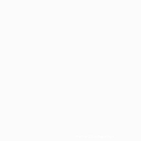
© Vitor Silva/Botafogo