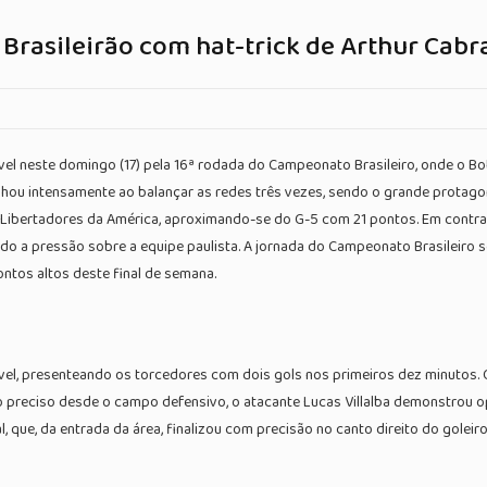
Brasileirão com hat-trick de Arthur Cabr
l neste domingo (17) pela 16ª rodada do Campeonato Brasileiro, onde o Bota
ilhou intensamente ao balançar as redes três vezes, sendo o grande protagon
 Libertadores da América, aproximando-se do G-5 com 21 pontos. Em contrap
ndo a pressão sobre a equipe paulista. A jornada do Campeonato Brasileiro 
tos altos deste final de semana.
el, presenteando os torcedores com dois gols nos primeiros dez minutos. O
to preciso desde o campo defensivo, o atacante Lucas Villalba demonstrou
l, que, da entrada da área, finalizou com precisão no canto direito do gole