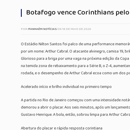
Botafogo vence Corinthians pelo 
POR
ITANHAÉM NOTÍCIAS
ON
18 DE MAIO DE 2026
O Estádio Nilton Santos foi palco de uma performance memoráve
por um nome: Arthur Cabral. O atacante alvinegro, camisa 19, br
Glorioso para a briga por uma vaga na próxima edição da Copa
na temida zona de rebaixamento para a Série B, o Z-4, aumenta
rodada, e o desempenho de Arthur Cabral ecoa como um dos pon
Acelerado início e brilho individual no primeiro tempo
A partida no Rio de Janeiro começou com uma intensidade notáv
demorou a abrir o placar. Aos seis minutos, após um lançamen
Gustavo Henrique. A bola, então, sobrou limpa para Arthur Cabra
Abertura do placar e rápida resposta corintiana